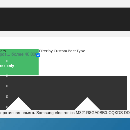
ters
Filter by Custom Post Type
hes only
перативная память Samsung electronics M321R8GA0BB0-CQKDS D