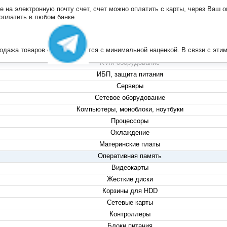
на электронную почту счет, счет можно оплатить с карты, через Ваш он
+7 (495) 223-13-47
 оплатить в любом банке.
+7 (999) 825-80-00
info@compserver.ru
продажа товаров осуществляется с минимальной наценкой. В связи с э
KVM оборудование
ИБП, защита питания
Серверы
Сетевое оборудование
Компьютеры, моноблоки, ноутбуки
Процессоры
Охлаждение
Материнские платы
Оперативная память
Видеокарты
Жесткие диски
Корзины для HDD
Сетевые карты
Контроллеры
Блоки питания