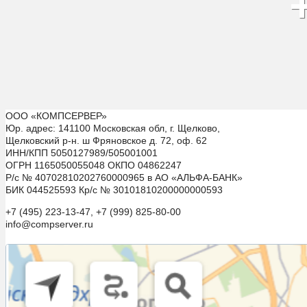
ООО «КОМПСЕРВЕР»
Юр. адрес: 141100 Московская обл, г. Щелково,
Щелковский р-н. ш Фряновское д. 72, оф. 62
ИНН/КПП 5050127989/505001001
ОГРН 1165050055048 ОКПО 04862247
Р/с № 40702810202760000965 в АО «АЛЬФА-БАНК»
БИК 044525593 Кр/с № 30101810200000000593
+7 (495) 223-13-47, +7 (999) 825-80-00
info@compserver.ru