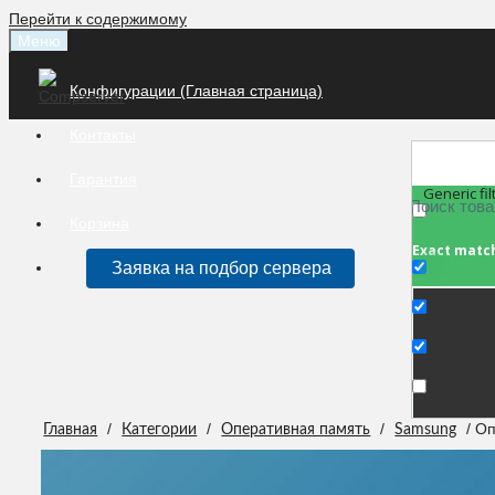
Перейти к содержимому
Меню
Конфигурации (Главная страница)
Контакты
Гарантия
Generic fil
Корзина
Exact matc
Заявка на подбор сервера
/
/
/
/ О
Главная
Категории
Оперативная память
Samsung