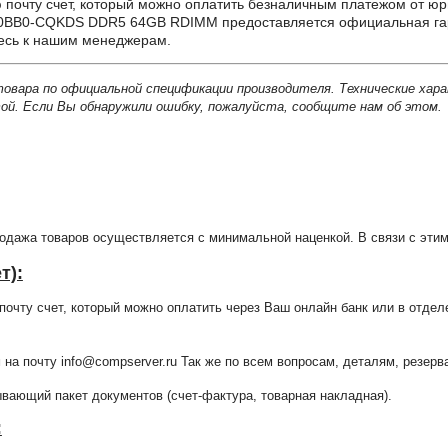
почту счет, который можно оплатить безналичным платежом от юр
0BB0-CQKDS DDR5 64GB RDIMM предоставляется официальная гара
тесь к нашим менеджерам.
товара по официальной спецификации производителя. Технические хар
й. Если Вы обнаружили ошибку, пожалуйста, сообщите нам об этом.
продажа товаров осуществляется с минимальной наценкой. В связи с э
т):
очту счет, который можно оплатить через Ваш онлайн банк или в отдел
 на почту info@compserver.ru Так же по всем вопросам, деталям, резе
ающий пакет документов (счет-фактура, товарная накладная).
: