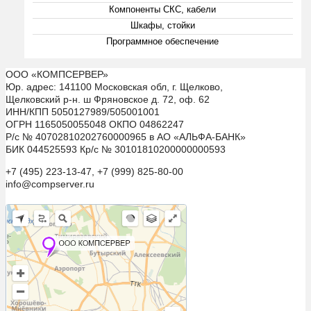
Компоненты СКС, кабели
Шкафы, стойки
Программное обеспечение
ООО «КОМПСЕРВЕР»
Юр. адрес: 141100 Московская обл, г. Щелково,
Щелковский р-н. ш Фряновское д. 72, оф. 62
ИНН/КПП 5050127989/505001001
ОГРН 1165050055048 ОКПО 04862247
Р/с № 40702810202760000965 в АО «АЛЬФА-БАНК»
БИК 044525593 Кр/с № 30101810200000000593
+7 (495) 223-13-47, +7 (999) 825-80-00
info@compserver.ru