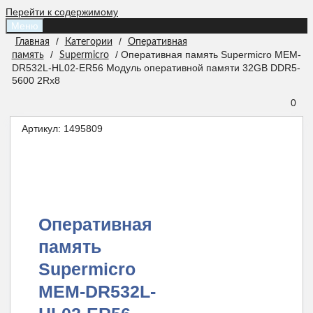
Перейти к содержимому
Меню
/
/
Главная
Категории
Оперативная
/
/ Оперативная память Supermicro MEM-
память
Supermicro
DR532L-HL02-ER56 Модуль оперативной памяти 32GB DDR5-
5600 2Rx8
0
Артикул:
1495809
Оперативная
память
Supermicro
MEM-DR532L-