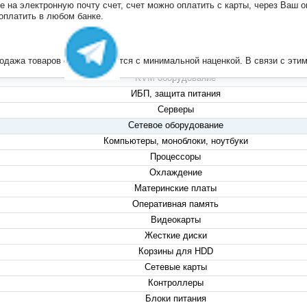
на электронную почту счет, счет можно оплатить с карты, через Ваш он
+7 (495) 223-13-47
 оплатить в любом банке.
+7 (999) 825-80-00
info@compserver.ru
продажа товаров осуществляется с минимальной наценкой. В связи с э
KVM оборудование
ИБП, защита питания
Серверы
Сетевое оборудование
Компьютеры, моноблоки, ноутбуки
Процессоры
Охлаждение
Материнские платы
Оперативная память
Видеокарты
Жесткие диски
Корзины для HDD
Сетевые карты
Контроллеры
Блоки питания