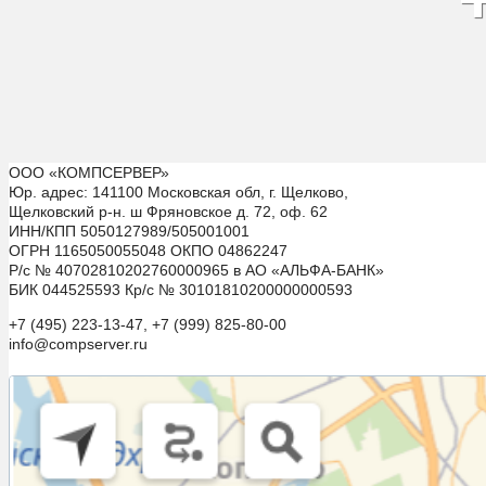
ООО «КОМПСЕРВЕР»
Юр. адрес: 141100 Московская обл, г. Щелково,
Щелковский р-н. ш Фряновское д. 72, оф. 62
ИНН/КПП 5050127989/505001001
ОГРН 1165050055048 ОКПО 04862247
Р/с № 40702810202760000965 в АО «АЛЬФА-БАНК»
БИК 044525593 Кр/с № 30101810200000000593
+7 (495) 223-13-47, +7 (999) 825-80-00
info@compserver.ru