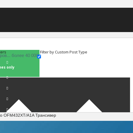
ters
Filter by Custom Post Type
hes only
go OFM432XT/A1A Трансивер