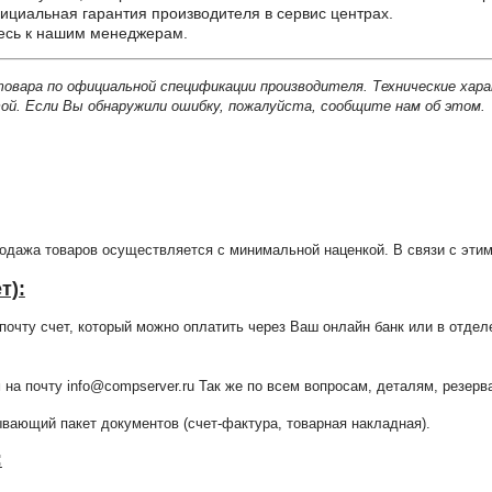
циальная гарантия производителя в сервис центрах.
тесь к нашим менеджерам.
товара по официальной спецификации производителя. Технические хар
й. Если Вы обнаружили ошибку, пожалуйста, сообщите нам об этом.
продажа товаров осуществляется с минимальной наценкой. В связи с э
т):
очту счет, который можно оплатить через Ваш онлайн банк или в отдел
 на почту info@compserver.ru Так же по всем вопросам, деталям, резе
ающий пакет документов (счет-фактура, товарная накладная).
: