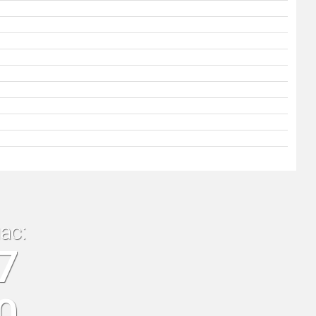
ас:
7
0