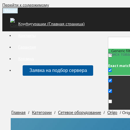
Перейти к содержимому
Меню
Конфигурации (Главная страница)
Контакты
Гарантия
Generic fil
Корзина
Exact matc
Заявка на подбор сервера
/
/
/
/ Ori
Главная
Категории
Сетевое оборудование
Origo