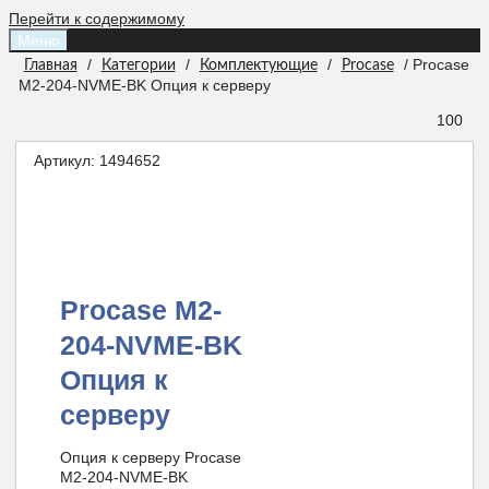
Перейти к содержимому
Меню
/
/
/
/ Procase
Главная
Категории
Комплектующие
Procase
M2-204-NVME-BK Опция к серверу
100
Артикул:
1494652
Procase M2-
204-NVME-BK
Опция к
серверу
Опция к серверу Procase
M2-204-NVME-BK