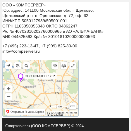
ООО «КОМПСЕРВЕР»
Юр. адрес: 141100 Московская обл, г. Щелково,
Щелковский р-н. ш Фряновское д. 72, оф. 62
ИНН/КПП 5050127989/505001001
ОГРН 1165050055048 ОКПО 04862247
Р/с № 40702810202760000965 в АО «АЛЬФА-БАНК»
БИК 044525593 Кр/с № 30101810200000000593
+7 (495) 223-13-47, +7 (999) 825-80-00
info@compserver.ru
Compserver.ru (ООО КОМПСЕРВЕР) © 2024