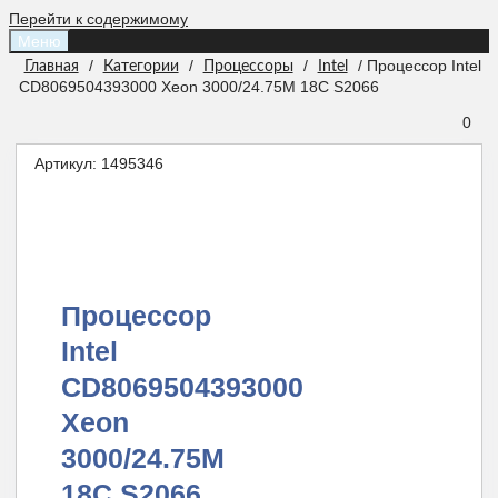
Перейти к содержимому
Меню
/
/
/
/ Процессор Intel
Главная
Категории
Процессоры
Intel
CD8069504393000 Xeon 3000/24.75M 18С S2066
0
Артикул:
1495346
Процессор
Intel
CD8069504393000
Xeon
3000/24.75M
18С S2066