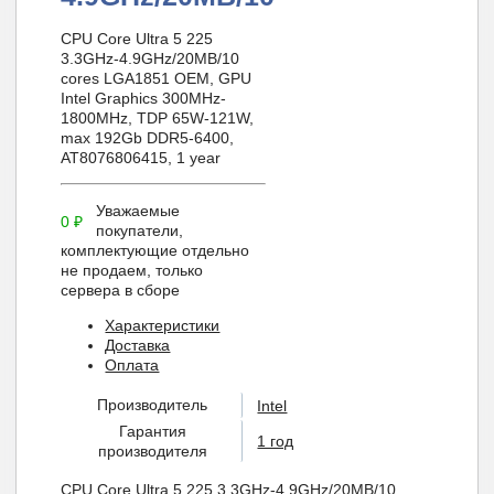
CPU Core Ultra 5 225
3.3GHz-4.9GHz/20MB/10
cores LGA1851 OEM, GPU
Intel Graphics 300MHz-
1800MHz, TDP 65W-121W,
max 192Gb DDR5-6400,
AT8076806415, 1 year
Уважаемые
0
₽
покупатели,
комплектующие отдельно
не продаем, только
сервера в сборе
Характеристики
Доставка
Оплата
Производитель
Intel
Гарантия
1 год
производителя
CPU Core Ultra 5 225 3.3GHz-4.9GHz/20MB/10