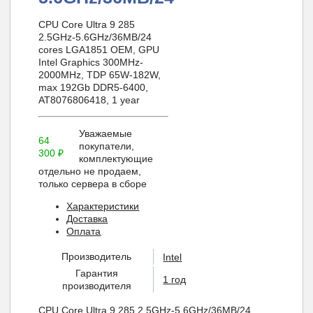
CPU Core Ultra 9 285
2.5GHz-5.6GHz/36MB/24
cores LGA1851 OEM, GPU
Intel Graphics 300MHz-
2000MHz, TDP 65W-182W,
max 192Gb DDR5-6400,
AT8076806418, 1 year
Уважаемые
64
покупатели,
300
₽
комплектующие
отдельно не продаем,
только сервера в сборе
Характеристики
Доставка
Оплата
Производитель
Intel
Гарантия
1 год
производителя
CPU Core Ultra 9 285 2.5GHz-5.6GHz/36MB/24