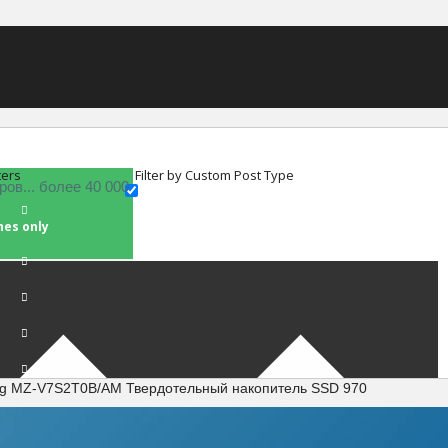
ters
Filter by Custom Post Type
hes only
g MZ-V7S2T0B/AM Твердотельный накопитель SSD 970