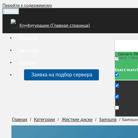
Перейти к содержимому
Меню
Конфигурации (Главная страница)
Контакты
Гарантия
Generic fil
Корзина
Exact matc
Заявка на подбор сервера
/
/
/
/ Samsun
Главная
Категории
Жесткие диски
Samsung