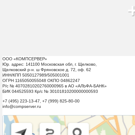
ООО «КОМПСЕРВЕР»
Юр. адрес: 141100 Московская обл, г. Щелково,
Щелковский р-н. ш Фряновское д. 72, оф. 62
ИНН/КПП 5050127989/505001001
ОГРН 1165050055048 ОКПО 04862247
Р/с № 40702810202760000965 в АО «АЛЬФА-БАНК»
БИК 044525593 Кр/с № 30101810200000000593
+7 (495) 223-13-47, +7 (999) 825-80-00
info@compserver.ru