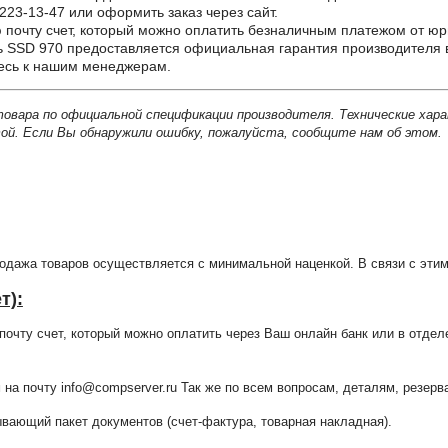
223-13-47 или оформить заказ через сайт.
почту счет, который можно оплатить безналичным платежом от юр
SSD 970 предоставляется официальная гарантия производителя в
тесь к нашим менеджерам.
товара по официальной спецификации производителя. Технические хар
й. Если Вы обнаружили ошибку, пожалуйста, сообщите нам об этом.
продажа товаров осуществляется с минимальной наценкой. В связи с э
т):
очту счет, который можно оплатить через Ваш онлайн банк или в отдел
 на почту info@compserver.ru Так же по всем вопросам, деталям, резе
ающий пакет документов (счет-фактура, товарная накладная).