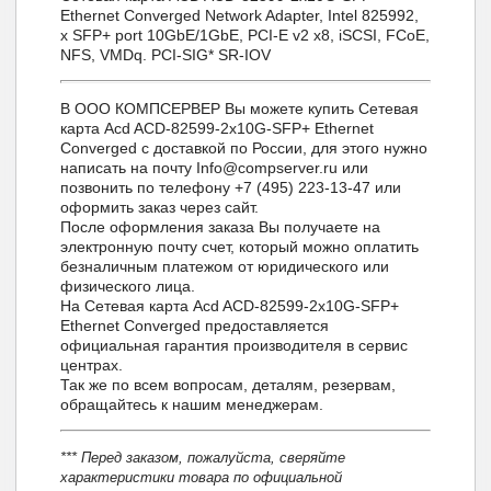
Ethernet Converged Network Adapter, Intel 825992,
x SFP+ port 10GbE/1GbE, PCI-E v2 x8, iSCSI, FCoE,
NFS, VMDq. PCI-SIG* SR-IOV
В ООО КОМПСЕРВЕР Вы можете купить Сетевая
карта Acd ACD-82599-2x10G-SFP+ Ethernet
Converged с доставкой по России, для этого нужно
написать на почту Info@compserver.ru или
позвонить по телефону +7 (495) 223-13-47 или
оформить заказ через сайт.
После оформления заказа Вы получаете на
электронную почту счет, который можно оплатить
безналичным платежом от юридического или
физического лица.
На Сетевая карта Acd ACD-82599-2x10G-SFP+
Ethernet Converged предоставляется
официальная гарантия производителя в сервис
центрах.
Так же по всем вопросам, деталям, резервам,
обращайтесь к нашим менеджерам.
*** Перед заказом, пожалуйста, сверяйте
характеристики товара по официальной