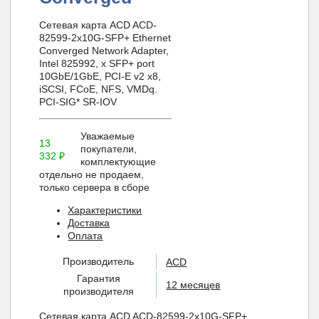
Сетевая карта ACD ACD-
82599-2x10G-SFP+ Ethernet
Converged Network Adapter,
Intel 825992, x SFP+ port
10GbE/1GbE, PCI-E v2 x8,
iSCSI, FCoE, NFS, VMDq.
PCI-SIG* SR-IOV
Уважаемые
13
покупатели,
332
₽
комплектующие
отдельно не продаем,
только сервера в сборе
Характеристики
Доставка
Оплата
Производитель
ACD
Гарантия
12 месяцев
производителя
Сетевая карта ACD ACD-82599-2x10G-SFP+