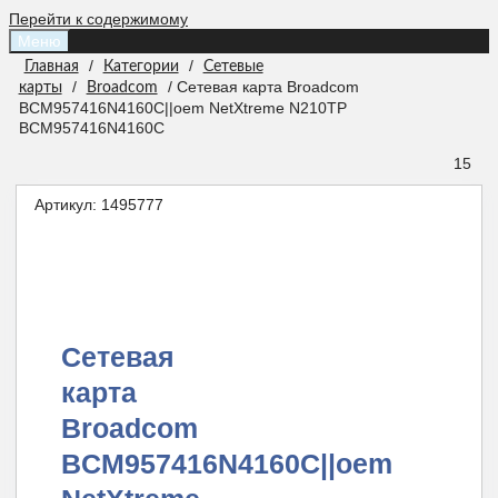
Перейти к содержимому
Меню
/
/
Главная
Категории
Сетевые
/
/ Сетевая карта Broadcom
карты
Broadcom
BCM957416N4160C||oem NetXtreme N210TP
BCM957416N4160C
15
Артикул:
1495777
Сетевая
карта
Broadcom
BCM957416N4160C||oem