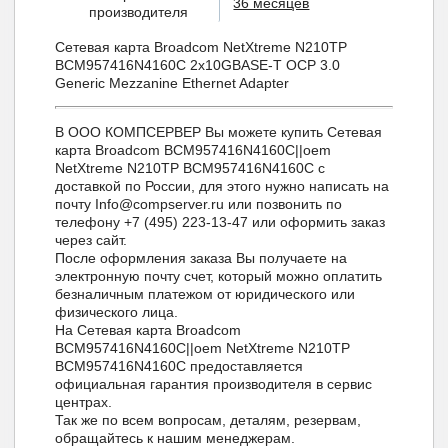
36 месяцев
производителя
Сетевая карта Broadcom NetXtreme N210TP
BCM957416N4160C 2x10GBASE-T OCP 3.0
Generic Mezzanine Ethernet Adapter
В ООО КОМПСЕРВЕР Вы можете купить Сетевая
карта Broadcom BCM957416N4160C||oem
NetXtreme N210TP BCM957416N4160C с
доставкой по России, для этого нужно написать на
почту Info@compserver.ru или позвонить по
телефону +7 (495) 223-13-47 или оформить заказ
через сайт.
После оформления заказа Вы получаете на
электронную почту счет, который можно оплатить
безналичным платежом от юридического или
физического лица.
На Сетевая карта Broadcom
BCM957416N4160C||oem NetXtreme N210TP
BCM957416N4160C предоставляется
официальная гарантия производителя в сервис
центрах.
Так же по всем вопросам, деталям, резервам,
обращайтесь к нашим менеджерам.