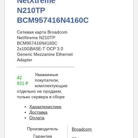
NetXtreme
N210TP
BCM957416N4160C
Сетевая карта Broadcom
NetXtreme N210TP
BCM957416N4160C
2x10GBASE-T OCP 3.0
Generic Mezzanine Ethernet
Adapter
Уважаемые
42
покупатели,
821
₽
комплектующие
отдельно не продаем,
только сервера в сборе
Характеристики
Доставка
Оплата
Производитель
Broadcom
Гарантия