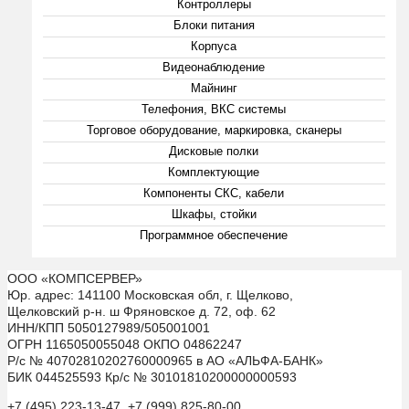
Контроллеры
Блоки питания
Корпуса
Видеонаблюдение
Майнинг
Телефония, ВКС системы
Торговое оборудование, маркировка, сканеры
Дисковые полки
Комплектующие
Компоненты СКС, кабели
Шкафы, стойки
Программное обеспечение
ООО «КОМПСЕРВЕР»
Юр. адрес: 141100 Московская обл, г. Щелково,
Щелковский р-н. ш Фряновское д. 72, оф. 62
ИНН/КПП 5050127989/505001001
ОГРН 1165050055048 ОКПО 04862247
Р/с № 40702810202760000965 в АО «АЛЬФА-БАНК»
БИК 044525593 Кр/с № 30101810200000000593
+7 (495) 223-13-47, +7 (999) 825-80-00