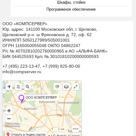
Шкафы, стойки
Программное обеспечение
ООО «КОМПСЕРВЕР»
Юр. адрес: 141100 Московская обл, г. Щелково,
Щелковский р-н. ш Фряновское д. 72, оф. 62
ИНН/КПП 5050127989/505001001
ОГРН 1165050055048 ОКПО 04862247
Р/с № 40702810202760000965 в АО «АЛЬФА-БАНК»
БИК 044525593 Кр/с № 30101810200000000593
+7 (495) 223-13-47, +7 (999) 825-80-00
info@compserver.ru