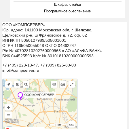
Шкафы, стойки
Программное обеспечение
ООО «КОМПСЕРВЕР»
Юр. адрес: 141100 Московская обл, г. Щелково,
Щелковский р-н. ш Фряновское д. 72, оф. 62
ИНН/КПП 5050127989/505001001
ОГРН 1165050055048 ОКПО 04862247
Р/с № 40702810202760000965 в АО «АЛЬФА-БАНК»
БИК 044525593 Кр/с № 30101810200000000593
+7 (495) 223-13-47, +7 (999) 825-80-00
info@compserver.ru