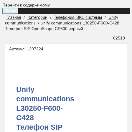
Перейти к содержимому
Меню
/
/
/
Главная
Категории
Телефония, ВКС системы
Unify
/ Unify communications L30250-F600-C428
communications
Телефон SIP OpenScape CP600 черный
62519
Артикул:
1397324
Unify
communications
L30250-F600-
C428
Телефон SIP