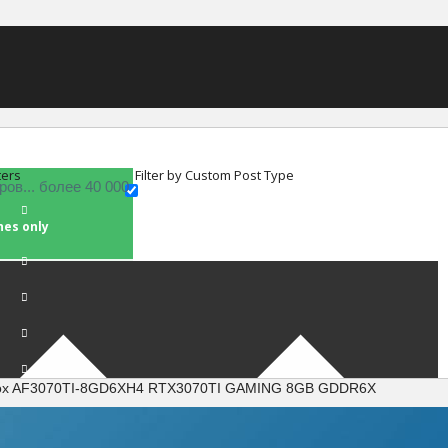
ters
Filter by Custom Post Type
hes only
fox AF3070TI-8GD6XH4 RTX3070TI GAMING 8GB GDDR6X