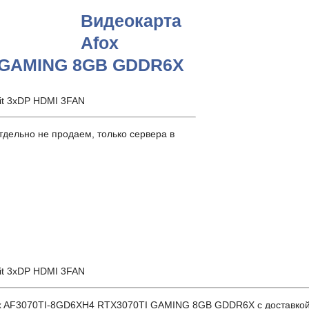
Видеокарта
Afox
I GAMING 8GB GDDR6X
t 3xDP HDMI 3FAN
дельно не продаем, только сервера в
t 3xDP HDMI 3FAN
AF3070TI-8GD6XH4 RTX3070TI GAMING 8GB GDDR6X с доставкой по