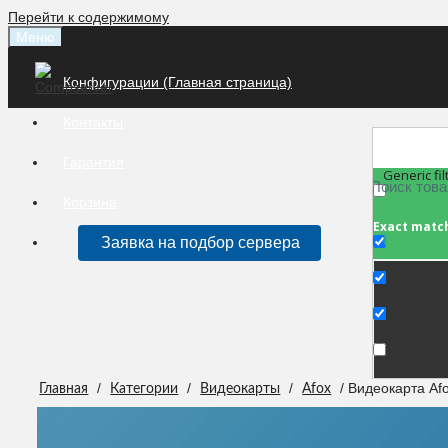
Перейти к содержимому
Меню
Конфигурации (Главная страница)
Контакты
Гарантия
Generic fil
Корзина
Exact matc
Заявка на подбор сервера
/
/
/
/ Видеокарта A
Главная
Категории
Видеокарты
Afox