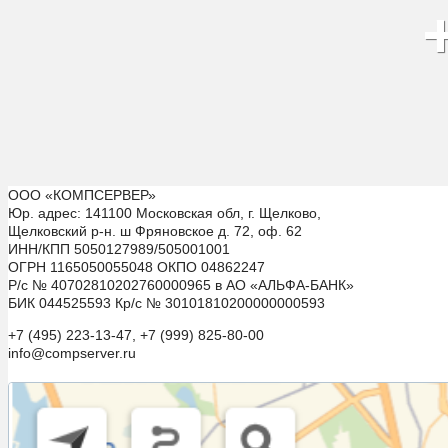
ООО «КОМПСЕРВЕР»
Юр. адрес: 141100 Московская обл, г. Щелково,
Щелковский р-н. ш Фряновское д. 72, оф. 62
ИНН/КПП 5050127989/505001001
ОГРН 1165050055048 ОКПО 04862247
Р/с № 40702810202760000965 в АО «АЛЬФА-БАНК»
БИК 044525593 Кр/с № 30101810200000000593
+7 (495) 223-13-47, +7 (999) 825-80-00
info@compserver.ru