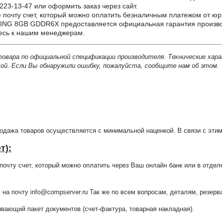
223-13-47 или оформить заказ через сайт.
почту счет, который можно оплатить безналичным платежом от юр
NG 8GB GDDR6X предоставляется официальная гарантия производ
тесь к нашим менеджерам.
товара по официальной спецификации производителя. Технические хар
й. Если Вы обнаружили ошибку, пожалуйста, сообщите нам об этом.
продажа товаров осуществляется с минимальной наценкой. В связи с э
т):
очту счет, который можно оплатить через Ваш онлайн банк или в отдел
 на почту info@compserver.ru Так же по всем вопросам, деталям, резе
ающий пакет документов (счет-фактура, товарная накладная).