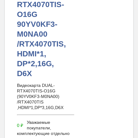
RTX4070TIS-
O16G
90YV0KF3-
M0NA00
/RTX4070TIS,
HDMI*1,
DP*2,16G,
D6X
Видеокарта DUAL-
RTX4070TIS-O16G
(90YV0KF3-M0NA00)
/RTX4070TIS
,HDMI*1,DP*3,16G,D6X
Уважаемые
0
₽
покупатели,
комплектующие отдельно