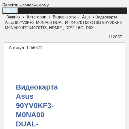
Перейти к содержимому
Меню
/
/
/
/ Видеокарта
Главная
Категории
Видеокарты
Asus
Asus 90YV0KF3-M0NA00 DUAL-RTX4070TIS-O16G 90YV0KF3-
M0NA00 /RTX4070TIS, HDMI*1, DP*2,16G, D6X
112057
Артикул:
1456871
Видеокарта
Asus
90YV0KF3-
M0NA00
DUAL-