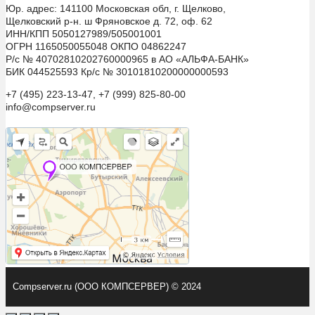
Юр. адрес: 141100 Московская обл, г. Щелково,
Щелковский р-н. ш Фряновское д. 72, оф. 62
ИНН/КПП 5050127989/505001001
ОГРН 1165050055048 ОКПО 04862247
Р/с № 40702810202760000965 в АО «АЛЬФА-БАНК»
БИК 044525593 Кр/с № 30101810200000000593
+7 (495) 223-13-47, +7 (999) 825-80-00
info@compserver.ru
Compserver.ru (ООО КОМПСЕРВЕР) © 2024