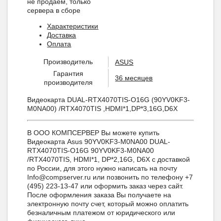
не продаем, только
сервера в сборе
Характеристики
Доставка
Оплата
Производитель
ASUS
Гарантия
36 месяцев
производителя
Видеокарта DUAL-RTX4070TIS-O16G (90YV0KF3-
M0NA00) /RTX4070TIS ,HDMI*1,DP*3,16G,D6X
В ООО КОМПСЕРВЕР Вы можете купить
Видеокарта Asus 90YV0KF3-M0NA00 DUAL-
RTX4070TIS-O16G 90YV0KF3-M0NA00
/RTX4070TIS, HDMI*1, DP*2,16G, D6X с доставкой
по России, для этого нужно написать на почту
Info@compserver.ru или позвонить по телефону +7
(495) 223-13-47 или оформить заказ через сайт.
После оформления заказа Вы получаете на
электронную почту счет, который можно оплатить
безналичным платежом от юридического или