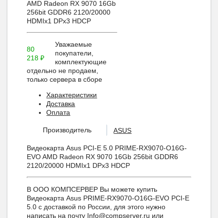
AMD Radeon RX 9070 16Gb
256bit GDDR6 2120/20000
HDMIx1 DPx3 HDCP
Уважаемые
80
покупатели,
218
₽
комплектующие
отдельно не продаем,
только сервера в сборе
Характеристики
Доставка
Оплата
Производитель
ASUS
Видеокарта Asus PCI-E 5.0 PRIME-RX9070-O16G-
EVO AMD Radeon RX 9070 16Gb 256bit GDDR6
2120/20000 HDMIx1 DPx3 HDCP
В ООО КОМПСЕРВЕР Вы можете купить
Видеокарта Asus PRIME-RX9070-O16G-EVO PCI-E
5.0 с доставкой по России, для этого нужно
написать на почту Info@compserver.ru или