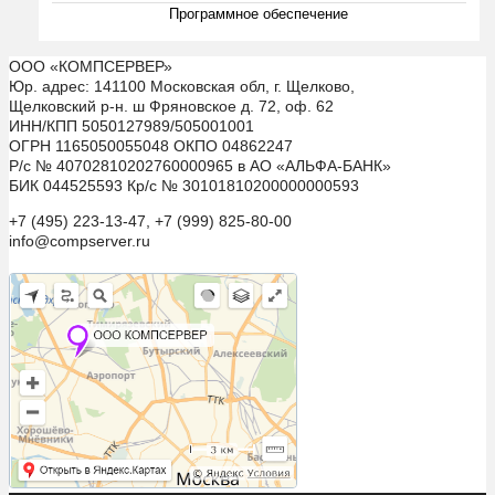
Программное обеспечение
ООО «КОМПСЕРВЕР»
Юр. адрес: 141100 Московская обл, г. Щелково,
Щелковский р-н. ш Фряновское д. 72, оф. 62
ИНН/КПП 5050127989/505001001
ОГРН 1165050055048 ОКПО 04862247
Р/с № 40702810202760000965 в АО «АЛЬФА-БАНК»
БИК 044525593 Кр/с № 30101810200000000593
+7 (495) 223-13-47, +7 (999) 825-80-00
info@compserver.ru