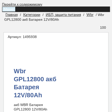
Перейти к содержимому
Меню
/
/
/
/ Wbr
Главная
Категории
ИБП, защита питания
Wbr
GPL12800 акб Батарея 12V/80Ah
100
Артикул:
1495938
Wbr
GPL12800 акб
Батарея
12V/80Ah
акб WBR Батарея
GPL12800 12V/80Ah