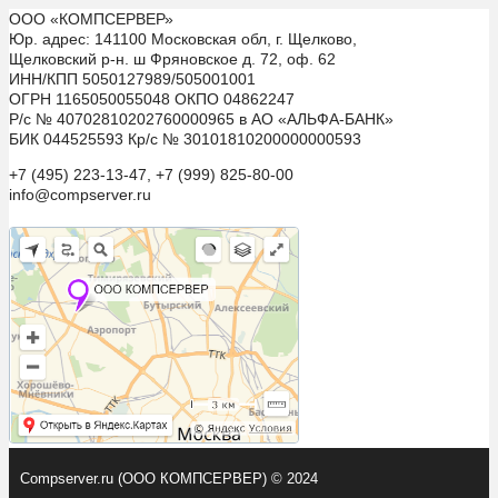
ООО «КОМПСЕРВЕР»
Юр. адрес: 141100 Московская обл, г. Щелково,
Щелковский р-н. ш Фряновское д. 72, оф. 62
ИНН/КПП 5050127989/505001001
ОГРН 1165050055048 ОКПО 04862247
Р/с № 40702810202760000965 в АО «АЛЬФА-БАНК»
БИК 044525593 Кр/с № 30101810200000000593
+7 (495) 223-13-47, +7 (999) 825-80-00
info@compserver.ru
Compserver.ru (ООО КОМПСЕРВЕР) © 2024