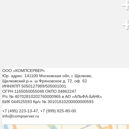
ООО «КОМПСЕРВЕР»
Юр. адрес: 141100 Московская обл, г. Щелково,
Щелковский р-н. ш Фряновское д. 72, оф. 62
ИНН/КПП 5050127989/505001001
ОГРН 1165050055048 ОКПО 04862247
Р/с № 40702810202760000965 в АО «АЛЬФА-БАНК»
БИК 044525593 Кр/с № 30101810200000000593
+7 (495) 223-13-47, +7 (999) 825-80-00
info@compserver.ru