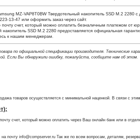
sung MZ-VAP8T0BW Твердотельный накопитель SSD M.2 2280 с дост
223-13-47 или оформить заказ через сайт.
почту счет, который можно оплатить безналичным платежом от юр
накопитель SSD M.2 2280 предоставляется официальная гарантия 
тесь к нашим менеджерам.
товара по официальной спецификации производителя. Технические хар
й. Если Вы обнаружили ошибку, пожалуйста, сообщите нам об этом.
продажа товаров осуществляется с минимальной наценкой. В связи с э
т):
очту счет, который можно оплатить через Ваш онлайн банк или в отдел
 на почту info@compserver.ru Так же по всем вопросам, деталям, резе