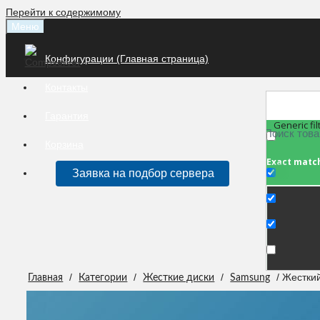
Перейти к содержимому
Меню
Конфигурации (Главная страница)
Контакты
Гарантия
Generic fil
Корзина
Exact matc
Заявка на подбор сервера
/
/
/
/ Жестки
Главная
Категории
Жесткие диски
Samsung