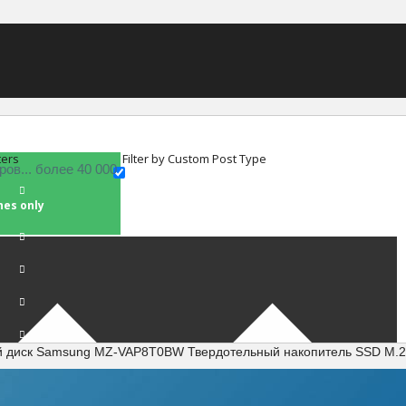
ters
Filter by Custom Post Type
hes only
й диск Samsung MZ-VAP8T0BW Твердотельный накопитель SSD M.2