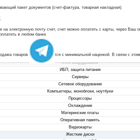
ающий пакет документов (счет-фактура, товарная накладная).
:
на электронную почту счет, счет можно оплатить с карты, через Ваш он
+7 (495) 223-13-47
 оплатить в любом банке.
+7 (999) 825-80-00
info@compserver.ru
продажа товаров осуществляется с минимальной наценкой. В связи с э
KVM оборудование
ИБП, защита питания
Серверы
Сетевое оборудование
Компьютеры, моноблоки, ноутбуки
Процессоры
Охлаждение
Материнские платы
Оперативная память
Видеокарты
Жесткие диски