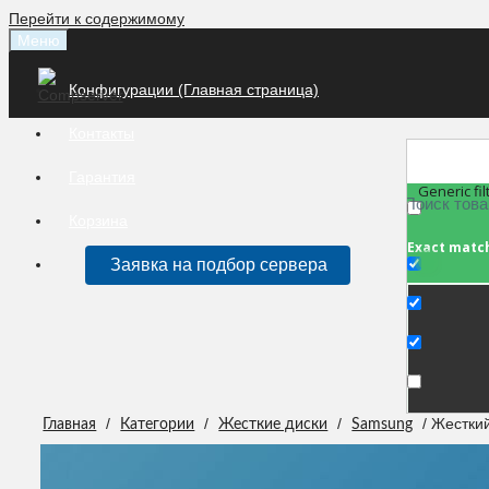
Перейти к содержимому
Меню
Конфигурации (Главная страница)
Контакты
Гарантия
Generic fil
Корзина
Exact matc
Заявка на подбор сервера
/
/
/
/ Жестки
Главная
Категории
Жесткие диски
Samsung