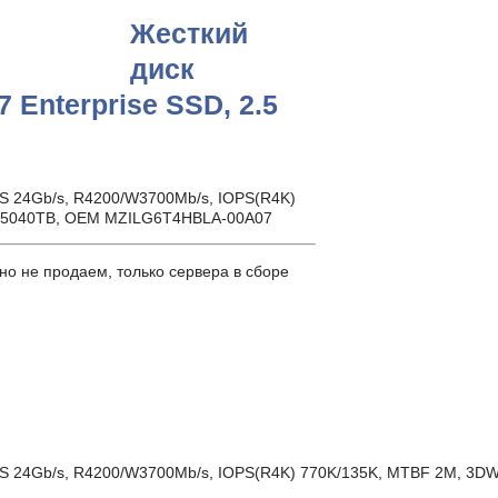
Жесткий
диск
Enterprise SSD, 2.5
AS 24Gb/s, R4200/W3700Mb/s, IOPS(R4K)
W 35040TB, OEM MZILG6T4HBLA-00A07
о не продаем, только сервера в сборе
SAS 24Gb/s, R4200/W3700Mb/s, IOPS(R4K) 770K/135K, MTBF 2M, 3DW