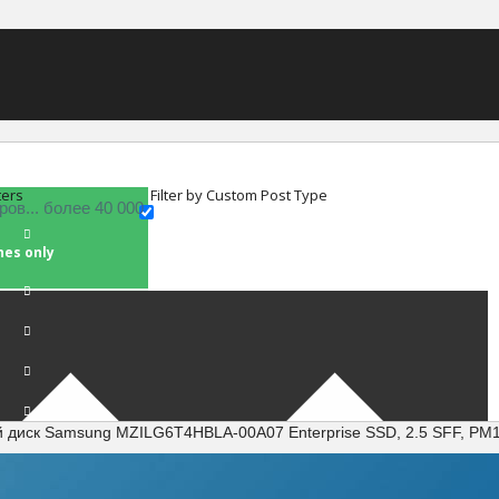
ters
Filter by Custom Post Type
hes only
й диск Samsung MZILG6T4HBLA-00A07 Enterprise SSD, 2.5 SFF, PM