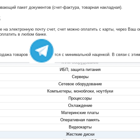
ающий пакет документов (счет-фактура, товарная накладная).
:
на электронную почту счет, счет можно оплатить с карты, через Ваш он
+7 (495) 223-13-47
 оплатить в любом банке.
+7 (999) 825-80-00
info@compserver.ru
продажа товаров осуществляется с минимальной наценкой. В связи с э
KVM оборудование
ИБП, защита питания
Серверы
Сетевое оборудование
Компьютеры, моноблоки, ноутбуки
Процессоры
Охлаждение
Материнские платы
Оперативная память
Видеокарты
Жесткие диски