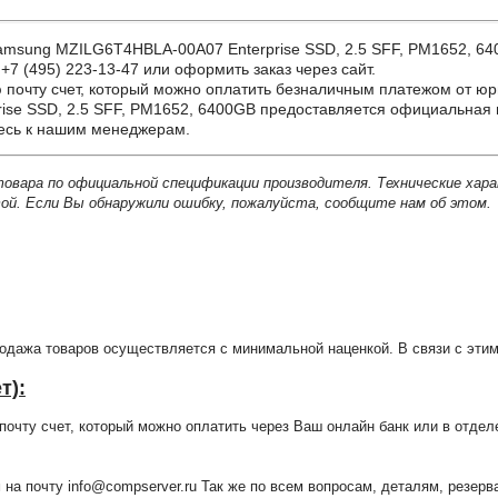
ung MZILG6T4HBLA-00A07 Enterprise SSD, 2.5 SFF, PM1652, 6400G
+7 (495) 223-13-47 или оформить заказ через сайт.
почту счет, который можно оплатить безналичным платежом от юр
se SSD, 2.5 SFF, PM1652, 6400GB предоставляется официальная г
тесь к нашим менеджерам.
товара по официальной спецификации производителя. Технические хар
й. Если Вы обнаружили ошибку, пожалуйста, сообщите нам об этом.
продажа товаров осуществляется с минимальной наценкой. В связи с э
т):
очту счет, который можно оплатить через Ваш онлайн банк или в отдел
 на почту info@compserver.ru Так же по всем вопросам, деталям, резе