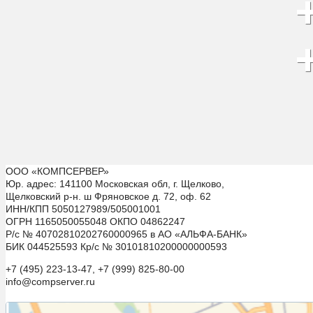
ООО «КОМПСЕРВЕР»
Юр. адрес: 141100 Московская обл, г. Щелково,
Щелковский р-н. ш Фряновское д. 72, оф. 62
ИНН/КПП 5050127989/505001001
ОГРН 1165050055048 ОКПО 04862247
Р/с № 40702810202760000965 в АО «АЛЬФА-БАНК»
БИК 044525593 Кр/с № 30101810200000000593
+7 (495) 223-13-47, +7 (999) 825-80-00
info@compserver.ru