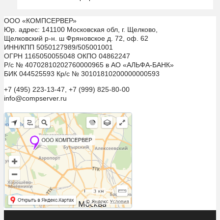
ООО «КОМПСЕРВЕР»
Юр. адрес: 141100 Московская обл, г. Щелково,
Щелковский р-н. ш Фряновское д. 72, оф. 62
ИНН/КПП 5050127989/505001001
ОГРН 1165050055048 ОКПО 04862247
Р/с № 40702810202760000965 в АО «АЛЬФА-БАНК»
БИК 044525593 Кр/с № 30101810200000000593
+7 (495) 223-13-47, +7 (999) 825-80-00
info@compserver.ru