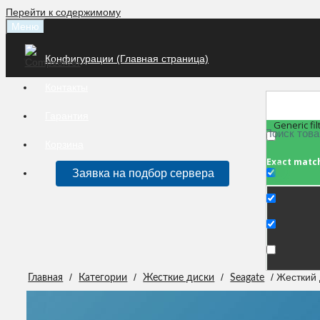
Перейти к содержимому
Меню
Конфигурации (Главная страница)
Контакты
Гарантия
Generic fil
Корзина
Exact matc
Заявка на подбор сервера
/
/
/
/ Жесткий
Главная
Категории
Жесткие диски
Seagate