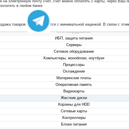
на электронную почту счет, счет можно оплатить с карты, через Ваш он
+7 (495) 223-13-47
 оплатить в любом банке.
+7 (999) 825-80-00
info@compserver.ru
продажа товаров осуществляется с минимальной наценкой. В связи с э
KVM оборудование
ИБП, защита питания
Серверы
Сетевое оборудование
Компьютеры, моноблоки, ноутбуки
Процессоры
Охлаждение
Материнские платы
Оперативная память
Видеокарты
Жесткие диски
Корзины для HDD
Сетевые карты
Контроллеры
Блоки питания