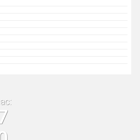
ас:
7
0