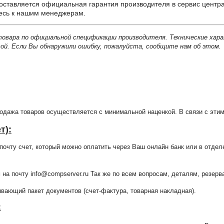
ставляется официальная гарантия производителя в сервис центра
тесь к нашим менеджерам.
товара по официальной спецификации производителя. Технические хар
й. Если Вы обнаружили ошибку, пожалуйста, сообщите нам об этом.
продажа товаров осуществляется с минимальной наценкой. В связи с э
т):
очту счет, который можно оплатить через Ваш онлайн банк или в отдел
 на почту info@compserver.ru Так же по всем вопросам, деталям, резе
ающий пакет документов (счет-фактура, товарная накладная).
: