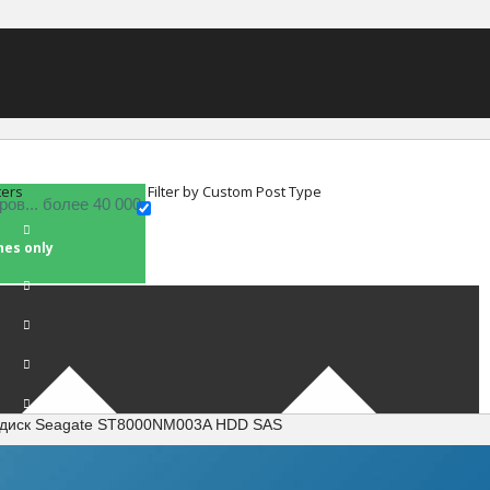
ters
Filter by Custom Post Type
hes only
 диск Seagate ST8000NM003A HDD SAS