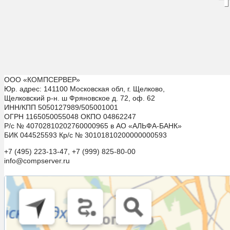
ООО «КОМПСЕРВЕР»
Юр. адрес: 141100 Московская обл, г. Щелково,
Щелковский р-н. ш Фряновское д. 72, оф. 62
ИНН/КПП 5050127989/505001001
ОГРН 1165050055048 ОКПО 04862247
Р/с № 40702810202760000965 в АО «АЛЬФА-БАНК»
БИК 044525593 Кр/с № 30101810200000000593
+7 (495) 223-13-47, +7 (999) 825-80-00
info@compserver.ru