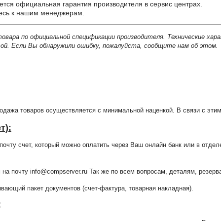
ется официальная гарантия производителя в сервис центрах.
тесь к нашим менеджерам.
товара по официальной спецификации производителя. Технические хар
й. Если Вы обнаружили ошибку, пожалуйста, сообщите нам об этом.
продажа товаров осуществляется с минимальной наценкой. В связи с э
т):
очту счет, который можно оплатить через Ваш онлайн банк или в отдел
 на почту info@compserver.ru Так же по всем вопросам, деталям, резе
ающий пакет документов (счет-фактура, товарная накладная).
: