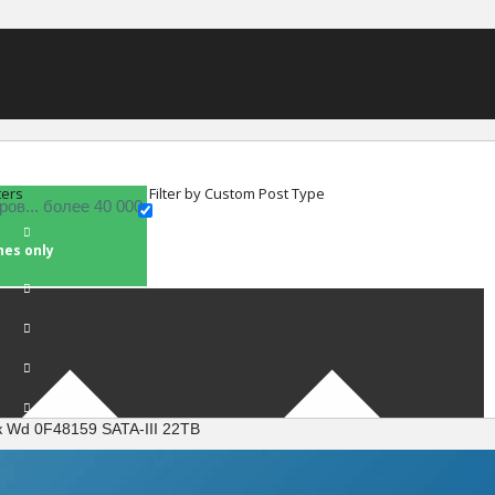
ters
Filter by Custom Post Type
hes only
к Wd 0F48159 SATA-III 22TB