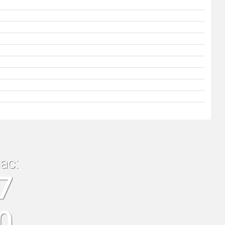
ас:
7
0