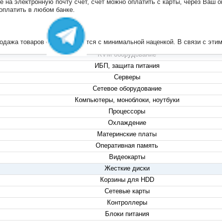
на электронную почту счет, счет можно оплатить с карты, через Ваш он
+7 (495) 223-13-47
 оплатить в любом банке.
+7 (999) 825-80-00
info@compserver.ru
продажа товаров осуществляется с минимальной наценкой. В связи с э
KVM оборудование
ИБП, защита питания
Серверы
Сетевое оборудование
Компьютеры, моноблоки, ноутбуки
Процессоры
Охлаждение
Материнские платы
Оперативная память
Видеокарты
Жесткие диски
Корзины для HDD
Сетевые карты
Контроллеры
Блоки питания