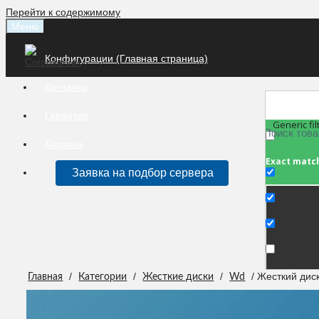
Перейти к содержимому
Меню
Конфигурации (Главная страница)
Контакты
Гарантия
Generic fil
Корзина
Exact matc
Заявка на подбор сервера
/
/
/
/ Жесткий дис
Главная
Категории
Жесткие диски
Wd