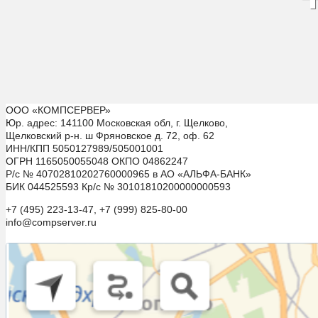
ООО «КОМПСЕРВЕР»
Юр. адрес: 141100 Московская обл, г. Щелково,
Щелковский р-н. ш Фряновское д. 72, оф. 62
ИНН/КПП 5050127989/505001001
ОГРН 1165050055048 ОКПО 04862247
Р/с № 40702810202760000965 в АО «АЛЬФА-БАНК»
БИК 044525593 Кр/с № 30101810200000000593
+7 (495) 223-13-47, +7 (999) 825-80-00
info@compserver.ru