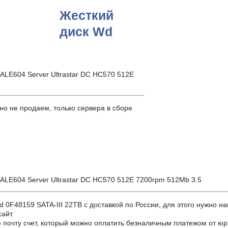
Жесткий
диск Wd
ALE604 Server Ultrastar DC HC570 512E
о не продаем, только сервера в сборе
ALE604 Server Ultrastar DC HC570 512E 7200rpm 512Mb 3.5
48159 SATA-III 22TB с доставкой по России, для этого нужно нап
айт.
почту счет, который можно оплатить безналичным платежом от юр