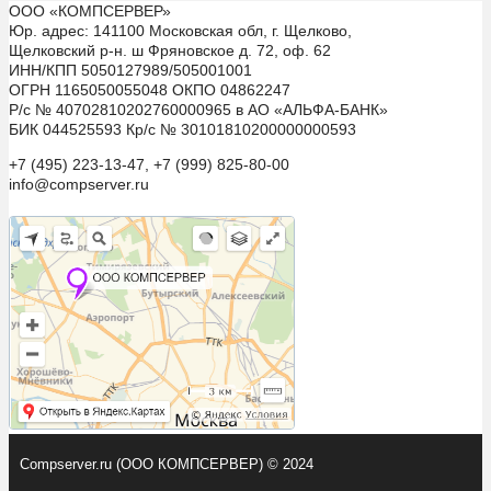
ООО «КОМПСЕРВЕР»
Юр. адрес: 141100 Московская обл, г. Щелково,
Щелковский р-н. ш Фряновское д. 72, оф. 62
ИНН/КПП 5050127989/505001001
ОГРН 1165050055048 ОКПО 04862247
Р/с № 40702810202760000965 в АО «АЛЬФА-БАНК»
БИК 044525593 Кр/с № 30101810200000000593
+7 (495) 223-13-47, +7 (999) 825-80-00
info@compserver.ru
Compserver.ru (ООО КОМПСЕРВЕР) © 2024