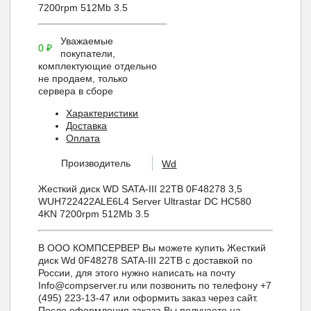
7200rpm 512Mb 3.5
Уважаемые
0
₽
покупатели,
комплектующие отдельно
не продаем, только
сервера в сборе
Характеристики
Доставка
Оплата
Производитель
Wd
Жесткий диск WD SATA-III 22TB 0F48278 3,5
WUH722422ALE6L4 Server Ultrastar DC HC580
4KN 7200rpm 512Mb 3.5
В ООО КОМПСЕРВЕР Вы можете купить Жесткий
диск Wd 0F48278 SATA-III 22TB с доставкой по
России, для этого нужно написать на почту
Info@compserver.ru или позвонить по телефону +7
(495) 223-13-47 или оформить заказ через сайт.
После оформления заказа Вы получаете на