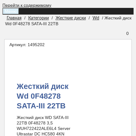
Перейти к содержимому
Меню
/
/
/
/ Жесткий диск
Главная
Категории
Жесткие диски
Wd
Wd 0F48278 SATA-III 22TB
0
Артикул:
1495202
Жесткий диск
Wd 0F48278
SATA-III 22TB
Жесткий диск WD SATA-III
22TB 0F48278 3,5
WUH722422ALE6L4 Server
Ultrastar DC HC580 4KN