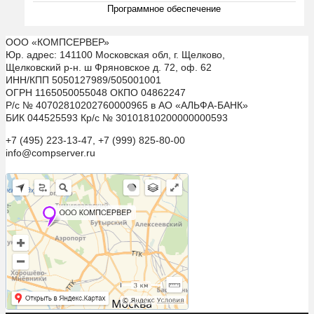
Программное обеспечение
ООО «КОМПСЕРВЕР»
Юр. адрес: 141100 Московская обл, г. Щелково,
Щелковский р-н. ш Фряновское д. 72, оф. 62
ИНН/КПП 5050127989/505001001
ОГРН 1165050055048 ОКПО 04862247
Р/с № 40702810202760000965 в АО «АЛЬФА-БАНК»
БИК 044525593 Кр/с № 30101810200000000593
+7 (495) 223-13-47, +7 (999) 825-80-00
info@compserver.ru