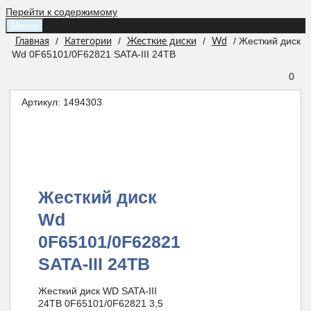
Перейти к содержимому
Меню
/
/
/
/ Жесткий диск
Главная
Категории
Жесткие диски
Wd
Wd 0F65101/0F62821 SATA-III 24TB
0
Артикул:
1494303
Жесткий диск
Wd
0F65101/0F62821
SATA-III 24TB
Жесткий диск WD SATA-III
24TB 0F65101/0F62821 3,5