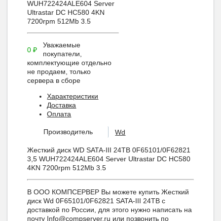
WUH722424ALE604 Server
Ultrastar DC HC580 4KN
7200rpm 512Mb 3.5
Уважаемые
0
₽
покупатели,
комплектующие отдельно
не продаем, только
сервера в сборе
Характеристики
Доставка
Оплата
Производитель
Wd
Жесткий диск WD SATA-III 24TB 0F65101/0F62821
3,5 WUH722424ALE604 Server Ultrastar DC HC580
4KN 7200rpm 512Mb 3.5
В ООО КОМПСЕРВЕР Вы можете купить Жесткий
диск Wd 0F65101/0F62821 SATA-III 24TB с
доставкой по России, для этого нужно написать на
почту Info@compserver.ru или позвонить по