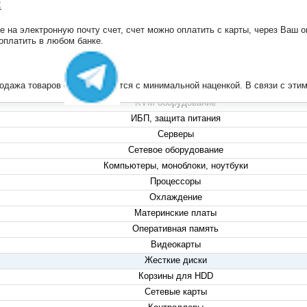
:
на электронную почту счет, счет можно оплатить с карты, через Ваш он
+7 (495) 223-13-47
 оплатить в любом банке.
+7 (999) 825-80-00
info@compserver.ru
продажа товаров осуществляется с минимальной наценкой. В связи с э
KVM оборудование
ИБП, защита питания
Серверы
Сетевое оборудование
Компьютеры, моноблоки, ноутбуки
Процессоры
Охлаждение
Материнские платы
Оперативная память
Видеокарты
Жесткие диски
Корзины для HDD
Сетевые карты