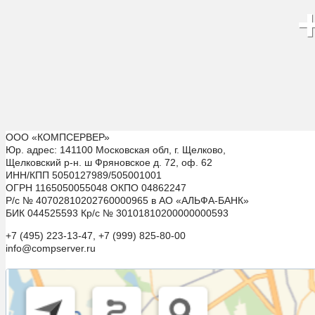
ООО «КОМПСЕРВЕР»
Юр. адрес: 141100 Московская обл, г. Щелково,
Щелковский р-н. ш Фряновское д. 72, оф. 62
ИНН/КПП 5050127989/505001001
ОГРН 1165050055048 ОКПО 04862247
Р/с № 40702810202760000965 в АО «АЛЬФА-БАНК»
БИК 044525593 Кр/с № 30101810200000000593
+7 (495) 223-13-47, +7 (999) 825-80-00
info@compserver.ru