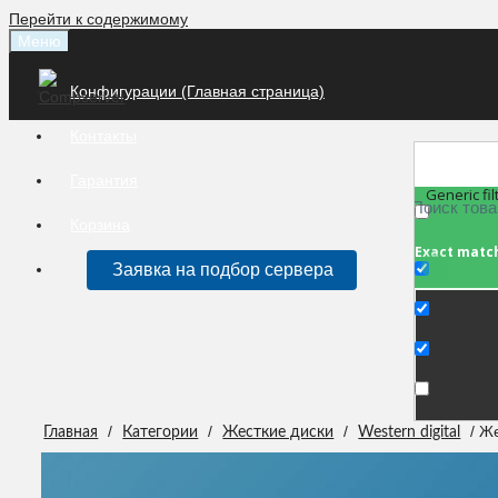
Перейти к содержимому
Меню
Конфигурации (Главная страница)
Контакты
Гарантия
Generic fil
Корзина
Exact matc
Заявка на подбор сервера
/
/
/
/ Ж
Главная
Категории
Жесткие диски
Western digital