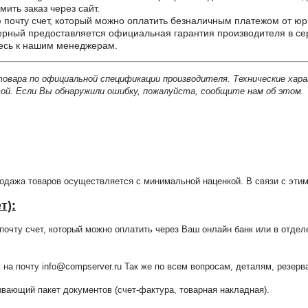
ить заказ через сайт.
почту счет, который можно оплатить безналичным платежом от юр
ерный предоставляется официальная гарантия производителя в се
тесь к нашим менеджерам.
товара по официальной спецификации производителя. Технические хар
й. Если Вы обнаружили ошибку, пожалуйста, сообщите нам об этом.
продажа товаров осуществляется с минимальной наценкой. В связи с э
т):
очту счет, который можно оплатить через Ваш онлайн банк или в отдел
 на почту info@compserver.ru Так же по всем вопросам, деталям, резе
ающий пакет документов (счет-фактура, товарная накладная).