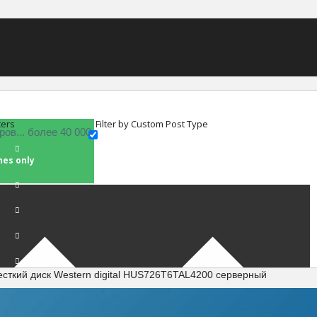
ters
Filter by Custom Post Type
hes only
есткий диск Western digital HUS726T6TAL4200 серверный