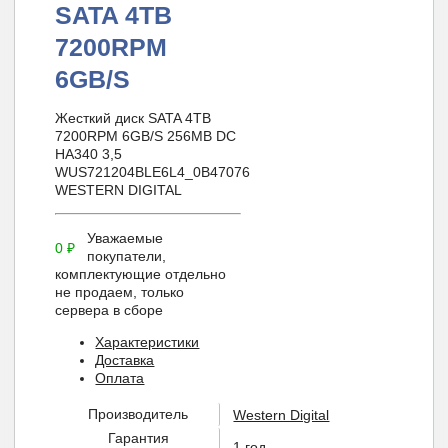
SATA 4TB
7200RPM
6GB/S
Жесткий диск SATA 4TB
7200RPM 6GB/S 256MB DC
HA340 3,5
WUS721204BLE6L4_0B47076
WESTERN DIGITAL
Уважаемые
0
₽
покупатели,
комплектующие отдельно
не продаем, только
сервера в сборе
Характеристики
Доставка
Оплата
Производитель
Western Digital
Гарантия
1 год