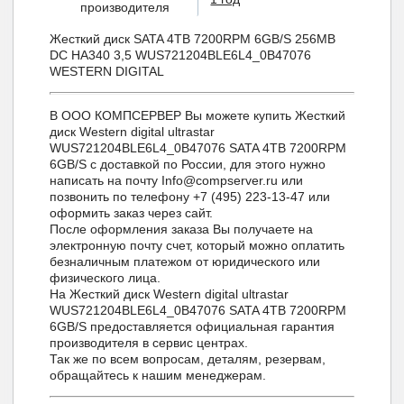
производителя
Жесткий диск SATA 4TB 7200RPM 6GB/S 256MB
DC HA340 3,5 WUS721204BLE6L4_0B47076
WESTERN DIGITAL
В ООО КОМПСЕРВЕР Вы можете купить Жесткий
диск Western digital ultrastar
WUS721204BLE6L4_0B47076 SATA 4TB 7200RPM
6GB/S с доставкой по России, для этого нужно
написать на почту Info@compserver.ru или
позвонить по телефону +7 (495) 223-13-47 или
оформить заказ через сайт.
После оформления заказа Вы получаете на
электронную почту счет, который можно оплатить
безналичным платежом от юридического или
физического лица.
На Жесткий диск Western digital ultrastar
WUS721204BLE6L4_0B47076 SATA 4TB 7200RPM
6GB/S предоставляется официальная гарантия
производителя в сервис центрах.
Так же по всем вопросам, деталям, резервам,
обращайтесь к нашим менеджерам.