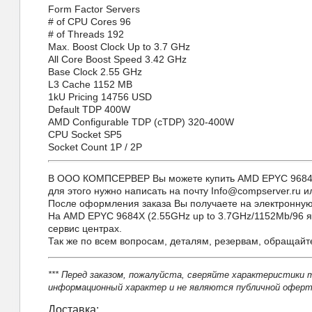
Form Factor
Servers
# of CPU Cores
96
# of Threads
192
Max. Boost Clock
Up to 3.7 GHz
All Core Boost Speed
3.42 GHz
Base Clock
2.55 GHz
L3 Cache
1152 MB
1kU Pricing
14756 USD
Default TDP
400W
AMD Configurable TDP (cTDP)
320-400W
CPU Socket
SP5
Socket Count
1P / 2P
В ООО КОМПСЕРВЕР Вы можете купить AMD EPYC 9684X (2
для этого нужно написать на почту Info@compserver.ru и
После оформления заказа Вы получаете на электронную 
На AMD EPYC 9684X (2.55GHz up to 3.7GHz/1152Mb/96 я
сервис центрах.
Так же по всем вопросам, деталям, резервам, обращай
*** Перед заказом, пожалуйста, сверяйте характеристики 
информационный характер и не являются публичной оферто
Доставка: