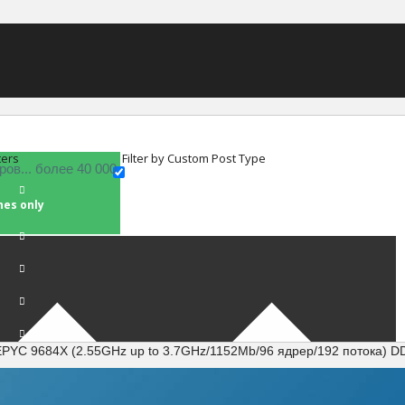
ters
Filter by Custom Post Type
hes only
PYC 9684X (2.55GHz up to 3.7GHz/1152Mb/96 ядрер/192 потока) D