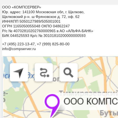
ООО «КОМПСЕРВЕР»
Юр. адрес: 141100 Московская обл, г. Щелково,
Щелковский р-н. ш Фряновское д. 72, оф. 62
ИНН/КПП 5050127989/505001001
ОГРН 1165050055048 ОКПО 04862247
Р/с № 40702810202760000965 в АО «АЛЬФА-БАНК»
БИК 044525593 Кр/с № 30101810200000000593
+7 (495) 223-13-47, +7 (999) 825-80-00
info@compserver.ru