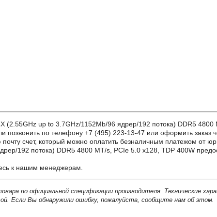
.55GHz up to 3.7GHz/1152Mb/96 ядрер/192 потока) DDR5 4800 MT/
ли позвонить по телефону +7 (495) 223-13-47 или оформить заказ ч
почту счет, который можно оплатить безналичным платежом от юр
дрер/192 потока) DDR5 4800 MT/s, PCIe 5.0 x128, TDP 400W предо
тесь к нашим менеджерам.
товара по официальной спецификации производителя. Технические хар
й. Если Вы обнаружили ошибку, пожалуйста, сообщите нам об этом.