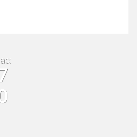
ас:
7
0