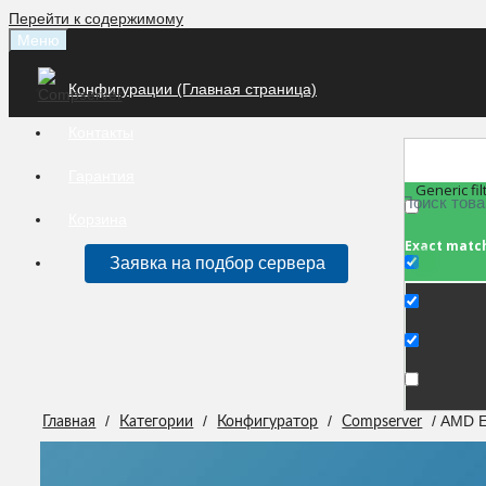
Перейти к содержимому
Меню
Конфигурации (Главная страница)
Контакты
Гарантия
Generic fil
Корзина
Exact matc
Заявка на подбор сервера
/
/
/
/ AMD E
Главная
Категории
Конфигуратор
Compserver