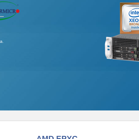
а.
AMD EPYC