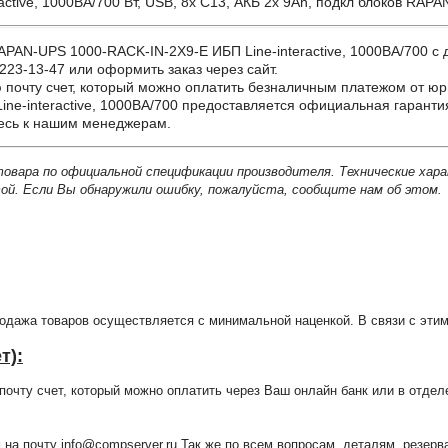
tive, 1000ВА/700 Вт, USB, 8х C13, АКБ 2x 9Ah, подкл блоков RAPA
-UPS 1000-RACK-IN-2X9-E ИБП Line-interactive, 1000ВА/700 с дос
223-13-47 или оформить заказ через сайт.
почту счет, который можно оплатить безналичным платежом от юр
e-interactive, 1000ВА/700 предоставляется официальная гарантия
тесь к нашим менеджерам.
товара по официальной спецификации производителя. Технические хар
й. Если Вы обнаружили ошибку, пожалуйста, сообщите нам об этом.
продажа товаров осуществляется с минимальной наценкой. В связи с э
т):
очту счет, который можно оплатить через Ваш онлайн банк или в отдел
 на почту info@compserver.ru Так же по всем вопросам, деталям, резе