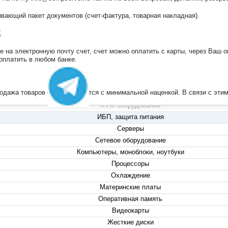
ающий пакет документов (счет-фактура, товарная накладная).
:
на электронную почту счет, счет можно оплатить с карты, через Ваш он
+7 (495) 223-13-47
 оплатить в любом банке.
+7 (999) 825-80-00
info@compserver.ru
продажа товаров осуществляется с минимальной наценкой. В связи с э
KVM оборудование
ИБП, защита питания
Серверы
Сетевое оборудование
Компьютеры, моноблоки, ноутбуки
Процессоры
Охлаждение
Материнские платы
Оперативная память
Видеокарты
Жесткие диски