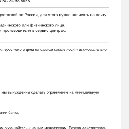
N BC 24/9S 8958
тавкой по России, для этого нужно написать на почту
идического или физического лица.
 производителя в сервис центрах.
актеристики и цена на данном сайте носят исключительно
тим мы вынужденны сделать ограничение на минимальную
ении банка.
рвам обращайтесь к нашим менеджерам. Резерв действителен