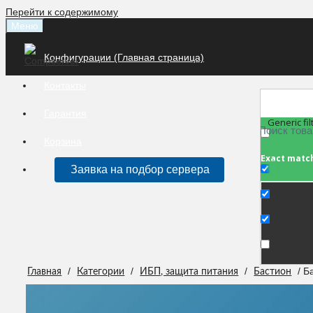
Перейти к содержимому
Меню
Конфигурации (Главная страница)
Контакты
Гарантия
Generic fil
Корзина
Exact matc
Заявка на подбор сервера
/
/
/
/ Б
Главная
Категории
ИБП, защита питания
Бастион