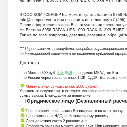
Бастион ИБП RAPAN-UPS 1000-RACK-IN-2X9-E Line-interac
В ООО КОМПСЕРВЕР Вы можете купить Бастион 8958 RAPAN
Info@compserver.ru или позвонить по телефону +7 (495) 
После оформления заказа Вы получаете на электронную 
На Бастион 8958 RAPAN-UPS 1000-RACK-IN-2X9-E ИБП Lin
Так же по всем вопросам, деталям, резервам, обращай
*** Перед заказом, пожалуйста, сверяйте характеристики 
информационный характер и не являются публичной оферто
Доставка:
1-2 дня
– по Москве 500 руб:
в пределах МКАД, до 5 кг
– по России через транспортные: ПЭК, СДЭК, Деловые линии
Минимальная сумма заказа: 2000 рублей.
Уважаемые покупатели, в интернет-магазине compserver.ru 
сумму заказа. Благодарим за понимание.
Юридическое лицо (Безналичный расче
После оформления заказа Вы получаете на электронную п
Цены указаны с НДС, по безналичному расчету.
Срок действия счета 2 рабочих дня.
Оформить заказ вы можете через сайт. Или напишите нам