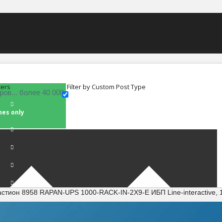
ters
Filter by Custom Post Type
hes only
астион 8958 RAPAN-UPS 1000-RACK-IN-2X9-E ИБП Line-interactive,