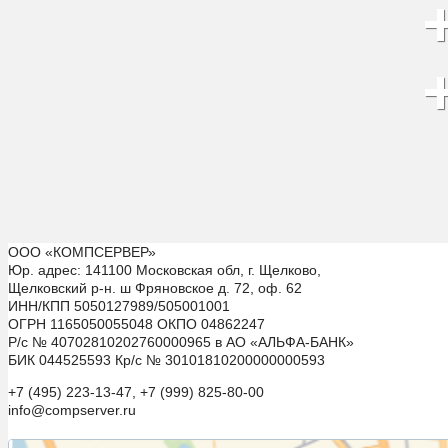
ООО «КОМПСЕРВЕР»
Юр. адрес: 141100 Московская обл, г. Щелково,
Щелковский р-н. ш Фряновское д. 72, оф. 62
ИНН/КПП 5050127989/505001001
ОГРН 1165050055048 ОКПО 04862247
Р/с № 40702810202760000965 в АО «АЛЬФА-БАНК»
БИК 044525593 Кр/с № 30101810200000000593
+7 (495) 223-13-47, +7 (999) 825-80-00
info@compserver.ru