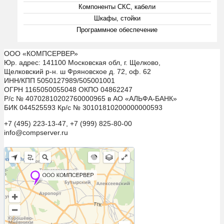
Компоненты СКС, кабели
Шкафы, стойки
Программное обеспечение
ООО «КОМПСЕРВЕР»
Юр. адрес: 141100 Московская обл, г. Щелково,
Щелковский р-н. ш Фряновское д. 72, оф. 62
ИНН/КПП 5050127989/505001001
ОГРН 1165050055048 ОКПО 04862247
Р/с № 40702810202760000965 в АО «АЛЬФА-БАНК»
БИК 044525593 Кр/с № 30101810200000000593
+7 (495) 223-13-47, +7 (999) 825-80-00
info@compserver.ru