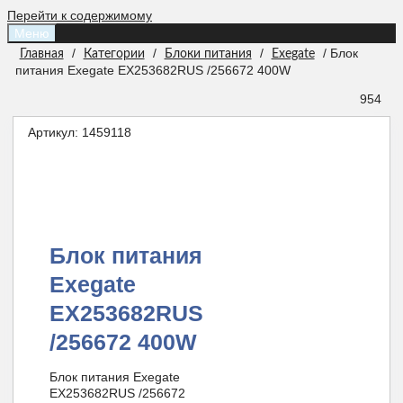
Перейти к содержимому
Меню
/
/
/
/ Блок
Главная
Категории
Блоки питания
Exegate
питания Exegate EX253682RUS /256672 400W
954
Артикул:
1459118
Блок питания
Exegate
EX253682RUS
/256672 400W
Блок питания Exegate
EX253682RUS /256672