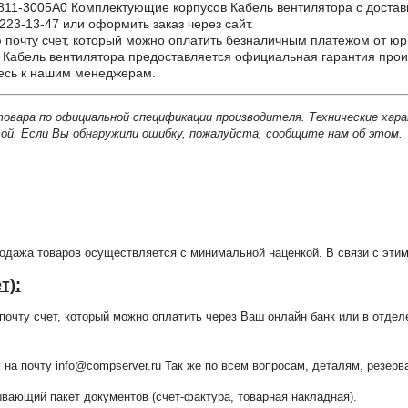
-3005A0 Комплектующие корпусов Кабель вентилятора с доставкой
223-13-47 или оформить заказ через сайт.
почту счет, который можно оплатить безналичным платежом от юр
Кабель вентилятора предоставляется официальная гарантия произ
тесь к нашим менеджерам.
товара по официальной спецификации производителя. Технические хар
й. Если Вы обнаружили ошибку, пожалуйста, сообщите нам об этом.
продажа товаров осуществляется с минимальной наценкой. В связи с э
т):
очту счет, который можно оплатить через Ваш онлайн банк или в отдел
 на почту info@compserver.ru Так же по всем вопросам, деталям, резе
ающий пакет документов (счет-фактура, товарная накладная).