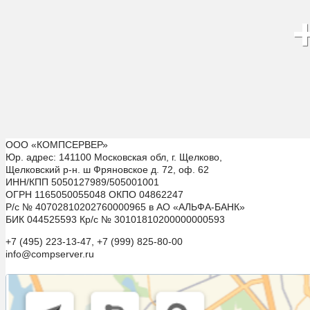
ООО «КОМПСЕРВЕР»
Юр. адрес: 141100 Московская обл, г. Щелково,
Щелковский р-н. ш Фряновское д. 72, оф. 62
ИНН/КПП 5050127989/505001001
ОГРН 1165050055048 ОКПО 04862247
Р/с № 40702810202760000965 в АО «АЛЬФА-БАНК»
БИК 044525593 Кр/с № 30101810200000000593
+7 (495) 223-13-47, +7 (999) 825-80-00
info@compserver.ru