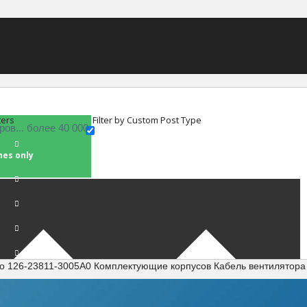
ters
Filter by Custom Post Type
hes only
o 126-23811-3005A0 Комплектующие корпусов Кабель вентилятора