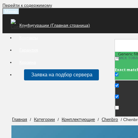
Перейти к содержимому
Меню
Конфигурации (Главная страница)
Контакты
Гарантия
Generic fil
Корзина
Exact matc
Заявка на подбор сервера
/
/
/
/ Chenbr
Главная
Категории
Комплектующие
Chenbro