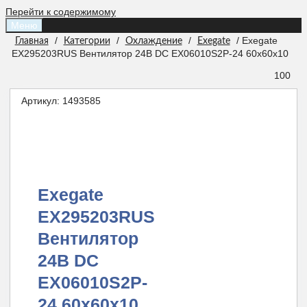
Перейти к содержимому
Меню
/
/
/
/ Exegate
Главная
Категории
Охлаждение
Exegate
EX295203RUS Вентилятор 24В DC EX06010S2P-24 60x60x10
100
Артикул:
1493585
Exegate
EX295203RUS
Вентилятор
24В DC
EX06010S2P-
24 60x60x10