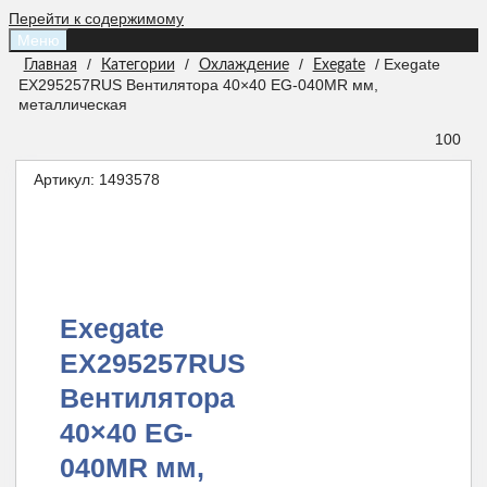
Перейти к содержимому
Меню
/
/
/
/ Exegate
Главная
Категории
Охлаждение
Exegate
EX295257RUS Вентилятора 40×40 EG-040MR мм,
металлическая
100
Артикул:
1493578
Exegate
EX295257RUS
Вентилятора
40×40 EG-
040MR мм,