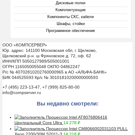
Дисковые полки
Комплектующие
Компоненты СКС, кабели
Шкафы, стойки
Программное обеспечение
ООО «КОМПСЕРВЕР»
Юр. адрес: 141100 Московская обл, г. Щелково,
Щелковский р-н. ш Фряновское д. 72, оф. 62
ИНН/КПП 5050127989/505001001
ОГРН 1165050055048 ОКПО 04862247
Р/с № 40702810202760000965 в АО «АЛЬФА-БАНК»
БИК 044525593 Кр/с № 30101810200000000593
+7 (495) 223-13-47, +7 (999) 825-80-00
info@compserver.ru
Вы недавно смотрели:
Процессор Intel AT8076806416
Центральный Core Ultra
14 278
₽
Процессор Intel CM8066002031103 PULL
Xeon 2200/30M S2011-3
14 218
₽