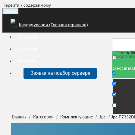
Перейти к содержимому
Меню
Конфигурации (Главная страница)
Контакты
Гарантия
Generic fil
Корзина
Exact matc
Заявка на подбор сервера
/
/
/
/ Jpc P7332D
Главная
Категории
Комплектующие
Jpc