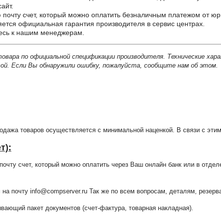
айт.
почту счет, который можно оплатить безналичным платежом от юр
ется официальная гарантия производителя в сервис центрах.
тесь к нашим менеджерам.
товара по официальной спецификации производителя. Технические хар
й. Если Вы обнаружили ошибку, пожалуйста, сообщите нам об этом.
продажа товаров осуществляется с минимальной наценкой. В связи с э
т):
очту счет, который можно оплатить через Ваш онлайн банк или в отдел
 на почту info@compserver.ru Так же по всем вопросам, деталям, резе
ающий пакет документов (счет-фактура, товарная накладная).