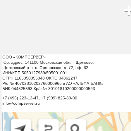
ООО «КОМПСЕРВЕР»
Юр. адрес: 141100 Московская обл, г. Щелково,
Щелковский р-н. ш Фряновское д. 72, оф. 62
ИНН/КПП 5050127989/505001001
ОГРН 1165050055048 ОКПО 04862247
Р/с № 40702810202760000965 в АО «АЛЬФА-БАНК»
БИК 044525593 Кр/с № 30101810200000000593
+7 (495) 223-13-47, +7 (999) 825-80-00
info@compserver.ru