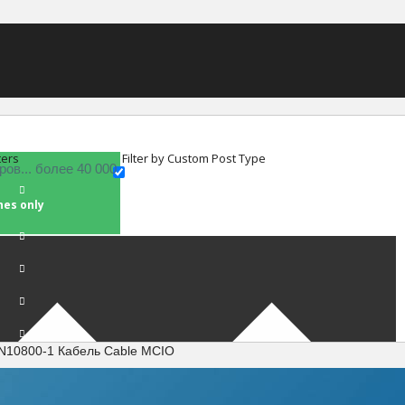
ters
Filter by Custom Post Type
hes only
N10800-1 Кабель Cable MCIO