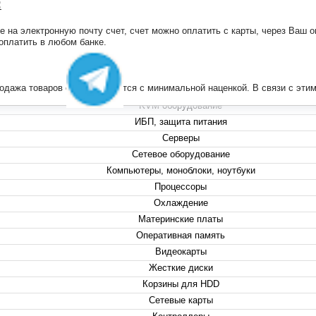
:
на электронную почту счет, счет можно оплатить с карты, через Ваш он
+7 (495) 223-13-47
 оплатить в любом банке.
+7 (999) 825-80-00
info@compserver.ru
продажа товаров осуществляется с минимальной наценкой. В связи с э
KVM оборудование
ИБП, защита питания
Серверы
Сетевое оборудование
Компьютеры, моноблоки, ноутбуки
Процессоры
Охлаждение
Материнские платы
Оперативная память
Видеокарты
Жесткие диски
Корзины для HDD
Сетевые карты