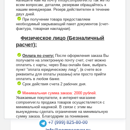
напишите нам на почту info@compserver.ru Так же по
всем вопросам, деталям, резервам обращайтесь к
нашим менеджерам. Резерв действителен в течение
двух дней.
При получении товара предоставляем
необходимый закрывающий пакет документов (счет-
фактура, товарная накладная).
Физическое лицо (Безналичный
расчет):
Оплата по счету:
После оформления заказа Вы
получаете на электронную почту счет, счет можно
оплатить с карты, через Ваш онлайн банк, выбрать
пункт “оплата юридическому лицу”, (в счете все
реквизиты для оплаты указаны) или просто прийти
оплатить в любом банке.
Срок действия счета 2 рабочих дня.
Минимальная сумма заказа: 2000 рублей.
Уважаемые покупатели, в интернет-магазине
compserver.ru продажа товаров осуществляется с
минимальной наценкой. В связи с этим мы
вынужденны сделать ограничение на минимальную
+7 (495) 223-13-47
сумму заказа. Благодарим за понимание.
+7 (999) 825-80-00