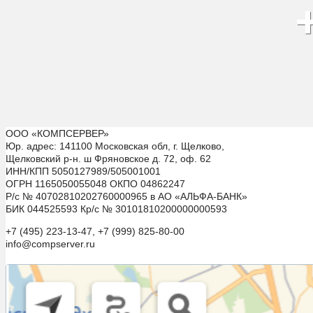
ООО «КОМПСЕРВЕР»
Юр. адрес: 141100 Московская обл, г. Щелково,
Щелковский р-н. ш Фряновское д. 72, оф. 62
ИНН/КПП 5050127989/505001001
ОГРН 1165050055048 ОКПО 04862247
Р/с № 40702810202760000965 в АО «АЛЬФА-БАНК»
БИК 044525593 Кр/с № 30101810200000000593
+7 (495) 223-13-47, +7 (999) 825-80-00
info@compserver.ru