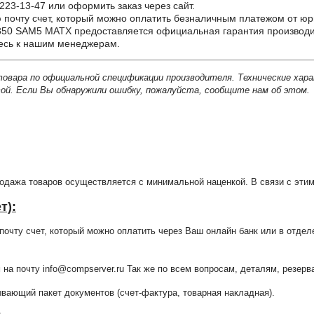
223-13-47 или оформить заказ через сайт.
почту счет, который можно оплатить безналичным платежом от юр
50 SAM5 MATX предоставляется официальная гарантия производит
тесь к нашим менеджерам.
товара по официальной спецификации производителя. Технические хар
й. Если Вы обнаружили ошибку, пожалуйста, сообщите нам об этом.
продажа товаров осуществляется с минимальной наценкой. В связи с э
т):
очту счет, который можно оплатить через Ваш онлайн банк или в отдел
 на почту info@compserver.ru Так же по всем вопросам, деталям, резе
ающий пакет документов (счет-фактура, товарная накладная).