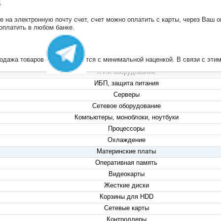
:
на электронную почту счет, счет можно оплатить с карты, через Ваш он
+7 (495) 223-13-47
 оплатить в любом банке.
+7 (999) 825-80-00
info@compserver.ru
продажа товаров осуществляется с минимальной наценкой. В связи с э
KVM оборудование
ИБП, защита питания
Серверы
Сетевое оборудование
Компьютеры, моноблоки, ноутбуки
Процессоры
Охлаждение
Материнские платы
Оперативная память
Видеокарты
Жесткие диски
Корзины для HDD
Сетевые карты
Контроллеры