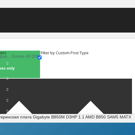
ters
Filter by Custom Post Type
hes only
теринская плата Gigabyte B850M D3HP 1.1 AMD B850 SAM5 MATX