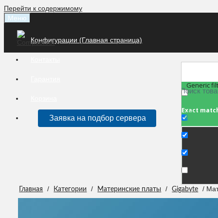
Перейти к содержимому
Меню
Конфигурации (Главная страница)
Контакты
Гарантия
Generic fil
Корзина
Exact matc
Заявка на подбор сервера
/
/
/
/ Ма
Главная
Категории
Материнские платы
Gigabyte