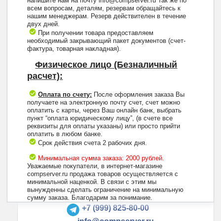
напишите нам на почту info@compserver.ru Так же по
всем вопросам, деталям, резервам обращайтесь к
нашим менеджерам. Резерв действителен в течение
двух дней.
При получении товара предоставляем
необходимый закрывающий пакет документов (счет-
фактура, товарная накладная).
Физическое лицо (Безналичный
расчет):
Оплата по счету:
После оформления заказа Вы
получаете на электронную почту счет, счет можно
оплатить с карты, через Ваш онлайн банк, выбрать
пункт “оплата юридическому лицу”, (в счете все
реквизиты для оплаты указаны) или просто прийти
оплатить в любом банке.
Срок действия счета 2 рабочих дня.
Минимальная сумма заказа: 2000 рублей.
Уважаемые покупатели, в интернет-магазине
compserver.ru продажа товаров осуществляется с
минимальной наценкой. В связи с этим мы
вынужденны сделать ограничение на минимальную
+7 (495) 223-13-47
сумму заказа. Благодарим за понимание.
+7 (999) 825-80-00