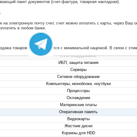
ающий пакет документов (счет-фактура, товарная накладная).
:
на электронную почту счет, счет можно оплатить с карты, через Ваш он
+7 (495) 223-13-47
 оплатить в любом банке.
+7 (999) 825-80-00
info@compserver.ru
продажа товаров осуществляется с минимальной наценкой. В связи с э
KVM оборудование
ИБП, защита питания
Серверы
Сетевое оборудование
Компьютеры, моноблоки, ноутбуки
Процессоры
Охлаждение
Материнские платы
Оперативная память
Видеокарты
Жесткие диски
Корзины для HDD