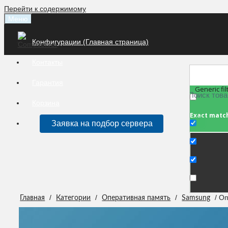
Перейти к содержимому
Меню
Конфигурации (Главная страница)
Контакты
Гарантия
Generic fil
Корзина
Exact matc
Заявка на подбор сервера
/
/
/
/ О
Главная
Категории
Оперативная память
Samsung