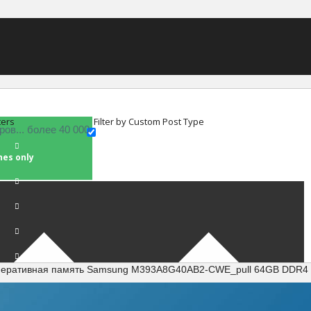
ters
Filter by Custom Post Type
hes only
перативная память Samsung M393A8G40AB2-CWE_pull 64GB DDR