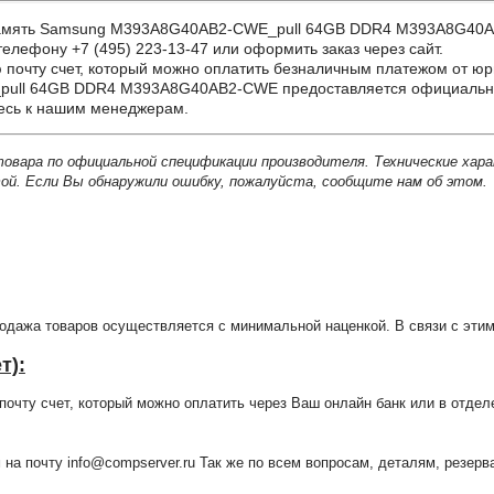
мять Samsung M393A8G40AB2-CWE_pull 64GB DDR4 M393A8G40AB2-
телефону +7 (495) 223-13-47 или оформить заказ через сайт.
почту счет, который можно оплатить безналичным платежом от юр
ll 64GB DDR4 M393A8G40AB2-CWE предоставляется официальная 
тесь к нашим менеджерам.
товара по официальной спецификации производителя. Технические хар
й. Если Вы обнаружили ошибку, пожалуйста, сообщите нам об этом.
продажа товаров осуществляется с минимальной наценкой. В связи с э
т):
очту счет, который можно оплатить через Ваш онлайн банк или в отдел
 на почту info@compserver.ru Так же по всем вопросам, деталям, резе