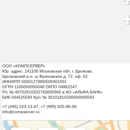
ООО «КОМПСЕРВЕР»
Юр. адрес: 141100 Московская обл, г. Щелково,
Щелковский р-н. ш Фряновское д. 72, оф. 62
ИНН/КПП 5050127989/505001001
ОГРН 1165050055048 ОКПО 04862247
Р/с № 40702810202760000965 в АО «АЛЬФА-БАНК»
БИК 044525593 Кр/с № 30101810200000000593
+7 (495) 223-13-47, +7 (999) 825-80-00
info@compserver.ru