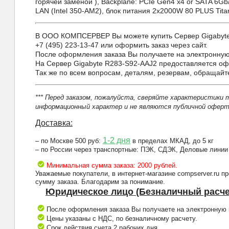
горячей заменой ), Backplane: PCIe Gen4 x4 or SATA 6Gb
LAN (Intel 350-AM2), блок питания 2x2000W 80 PLUS Tita
В ООО КОМПСЕРВЕР Вы можете купить Сервер Gigabyte R2
+7 (495) 223-13-47 или оформить заказ через сайт.
После оформления заказа Вы получаете на электронную 
На Сервер Gigabyte R283-S92-AAJ2 предоставляется оф
Так же по всем вопросам, деталям, резервам, обращай
*** Перед заказом, пожалуйста, сверяйте характеристики 
информационный характер и не являются публичной оферто
Доставка:
1-2 дня
– по Москве 500 руб:
в пределах МКАД, до 5 кг
– по России через транспортные: ПЭК, СДЭК, Деловые линии
Минимальная сумма заказа: 2000 рублей.
Уважаемые покупатели, в интернет-магазине compserver.ru 
сумму заказа. Благодарим за понимание.
Юридическое лицо (Безналичный расче
После оформления заказа Вы получаете на электронную п
Цены указаны с НДС, по безналичному расчету.
Срок действия счета 2 рабочих дня.