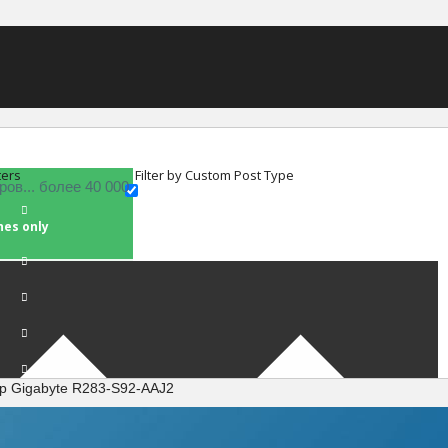
ters
Filter by Custom Post Type
hes only
р Gigabyte R283-S92-AAJ2