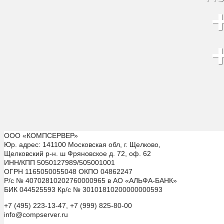
ООО «КОМПСЕРВЕР»
Юр. адрес: 141100 Московская обл, г. Щелково,
Щелковский р-н. ш Фряновское д. 72, оф. 62
ИНН/КПП 5050127989/505001001
ОГРН 1165050055048 ОКПО 04862247
Р/с № 40702810202760000965 в АО «АЛЬФА-БАНК»
БИК 044525593 Кр/с № 30101810200000000593
+7 (495) 223-13-47, +7 (999) 825-80-00
info@compserver.ru