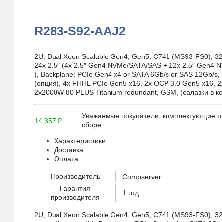
R283-S92-AAJ2
2U, Dual Xeon Scalable Gen4, Gen5, C741 (MS93-FS0)
24x 2.5″ (4x 2.5″ Gen4 NVMe/SATA/SAS + 12x 2.5″ Gen4 
), Backplane: PCIe Gen4 x4 or SATA 6Gb/s or SAS 12Gb/s,
(опция), 4x FHHL PCIe Gen5 x16, 2x OCP 3.0 Gen5 x16, 2
2x2000W 80 PLUS Titanium redundant, GSM, (салазки в к
Уважаемые покупатели, комплектующие от
14 357
₽
сборе
Характеристики
Доставка
Оплата
Производитель
Compserver
Гарантия
1 год
производителя
2U, Dual Xeon Scalable Gen4, Gen5, C741 (MS93-FS0), 