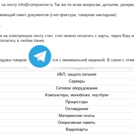
 на почту info@compserver.ru Так же по всем вопросам, деталям, резе
ающий пакет документов (счет-фактура, товарная накладная).
:
на электронную почту счет, счет можно оплатить с карты, через Ваш он
+7 (495) 223-13-47
 оплатить в любом банке.
+7 (999) 825-80-00
info@compserver.ru
продажа товаров осуществляется с минимальной наценкой. В связи с э
KVM оборудование
ИБП, защита питания
Серверы
Сетевое оборудование
Компьютеры, моноблоки, ноутбуки
Процессоры
Охлаждение
Материнские платы
Оперативная память
Видеокарты