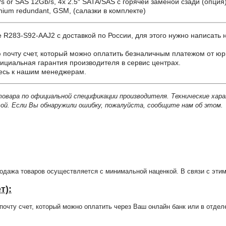
/s or SAS 12Gb/s, 4x 2.5″ SATA/SAS с горячей заменой сзади (опция
nium redundant, GSM, (салазки в комплекте)
83-S92-AAJ2 с доставкой по России, для этого нужно написать на
почту счет, который можно оплатить безналичным платежом от юр
ициальная гарантия производителя в сервис центрах.
тесь к нашим менеджерам.
товара по официальной спецификации производителя. Технические хар
й. Если Вы обнаружили ошибку, пожалуйста, сообщите нам об этом.
продажа товаров осуществляется с минимальной наценкой. В связи с э
т):
очту счет, который можно оплатить через Ваш онлайн банк или в отдел