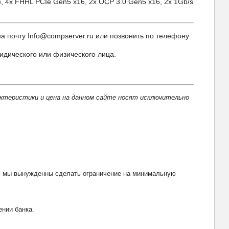
), 4x FHHL PCIe Gen5 x16, 2x OCP 3.0 Gen5 x16, 2x 1Gb/s
 почту Info@compserver.ru или позвонить по телефону
идического или физического лица.
актеристики и цена на данном сайте носят исключительно
тим мы вынужденны сделать ограничение на минимальную
ении банка.