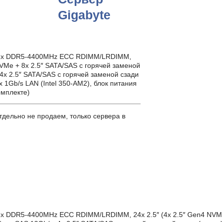
Gigabyte
, 32x DDR5-4400MHz ECC RDIMM/LRDIMM,
NVMe + 8x 2.5″ SATA/SAS с горячей заменой
 4x 2.5″ SATA/SAS с горячей заменой сзади
x 1Gb/s LAN (Intel 350-AM2), блок питания
омплекте)
дельно не продаем, только сервера в
32x DDR5-4400MHz ECC RDIMM/LRDIMM, 24x 2.5″ (4x 2.5″ Gen4 NVMe