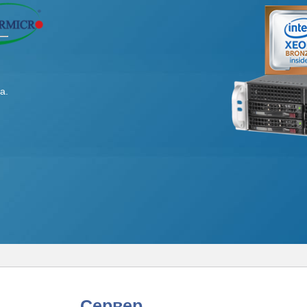
а.
Сервер