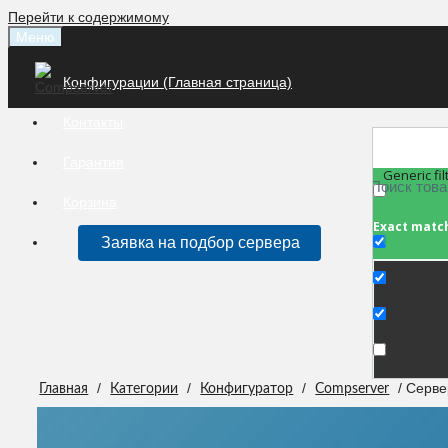
Перейти к содержимому
Меню
Конфигурации (Главная страница)
Контакты
Гарантия
Generic fil
Корзина
Exact matc
Заявка на подбор сервера
/
/
/
/ Серве
Главная
Категории
Конфигуратор
Compserver