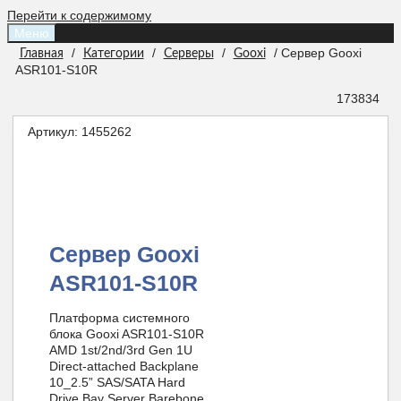
Перейти к содержимому
Меню
/
/
/
/ Сервер Gooxi
Главная
Категории
Серверы
Gooxi
ASR101-S10R
173834
Артикул:
1455262
Сервер Gooxi
ASR101-S10R
Платформа системного
блока Gooxi ASR101-S10R
AMD 1st/2nd/3rd Gen 1U
Direct-attached Backplane
10_2.5” SAS/SATA Hard
Drive Bay Server Barebone