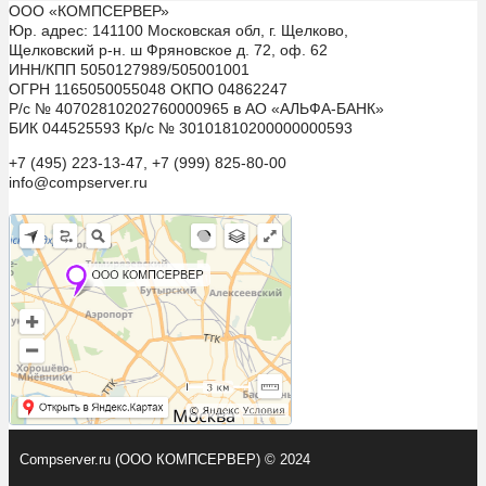
ООО «КОМПСЕРВЕР»
Юр. адрес: 141100 Московская обл, г. Щелково,
Щелковский р-н. ш Фряновское д. 72, оф. 62
ИНН/КПП 5050127989/505001001
ОГРН 1165050055048 ОКПО 04862247
Р/с № 40702810202760000965 в АО «АЛЬФА-БАНК»
БИК 044525593 Кр/с № 30101810200000000593
+7 (495) 223-13-47, +7 (999) 825-80-00
info@compserver.ru
Compserver.ru (ООО КОМПСЕРВЕР) © 2024