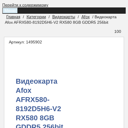
Перейти к содержимому
Меню
/
/
/
/ Видеокарта
Главная
Категории
Видеокарты
Afox
Afox AFRX580-8192D5H6-V2 RX580 8GB GDDR5 256bit
100
Артикул:
1495902
Видеокарта
Afox
AFRX580-
8192D5H6-V2
RX580 8GB
GDDR5 256bit