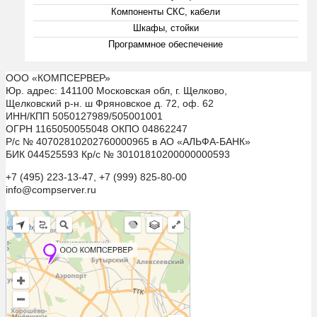
Компоненты СКС, кабели
Шкафы, стойки
Программное обеспечение
ООО «КОМПСЕРВЕР»
Юр. адрес: 141100 Московская обл, г. Щелково,
Щелковский р-н. ш Фряновское д. 72, оф. 62
ИНН/КПП 5050127989/505001001
ОГРН 1165050055048 ОКПО 04862247
Р/с № 40702810202760000965 в АО «АЛЬФА-БАНК»
БИК 044525593 Кр/с № 30101810200000000593
+7 (495) 223-13-47, +7 (999) 825-80-00
info@compserver.ru