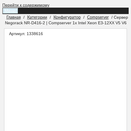
Перейти к содержимому
Меню
/
/
/
/ Сервер
Главная
Категории
Конфигуратор
Compserver
Negorack NR-D416-2 | Compserver 1x Intel Xeon E3-12XX V5 V6
Артикул:
1338616