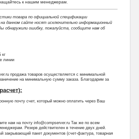
бращайтесь к нашим менеджерам.
истики товара по официальной спецификации
а на данном сайте носят исключительно информационный
Вы обнаружили ошибку, пожалуйста, сообщите нам об
 кг
е линии
ver.ru продажа товаров осуществляется с минимальной
граничение на минимальную сумму заказа. Благодарим за
расчет):
онную почту счет, который можно оплатить через Ваш
те нам на почту info@compserver.ru Так же по всем
енеджерам. Резерв действителен в течение двух дней.
й закрывающий пакет документов (счет-фактура, товарная