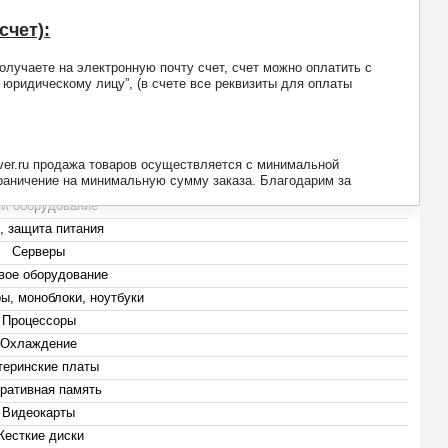
счет):
лучаете на электронную почту счет, счет можно оплатить с
а юридическому лицу”, (в счете все реквизиты для оплаты
(495) 223-13-47
(999) 825-80-00
@compserver.ru
ver.ru продажа товаров осуществляется с минимальной
граничение на минимальную сумму заказа. Благодарим за
M оборудование
, защита питания
Серверы
вое оборудование
ы, моноблоки, ноутбуки
Процессоры
Охлаждение
еринские платы
ративная память
Видеокарты
Жесткие диски