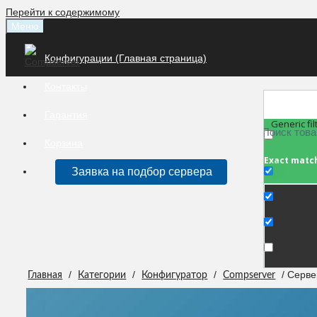
Перейти к содержимому
Меню
Конфигурации (Главная страница)
Контакты
Гарантия
Generic fil
Корзина
Exact matc
Заявка на подбор сервера
/
/
/
/ Серве
Главная
Категории
Конфигуратор
Compserver