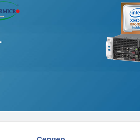
а.
Сервер