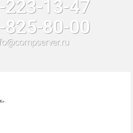
-223-13-47
-825-80-00
nfo@compserver.ru
К»