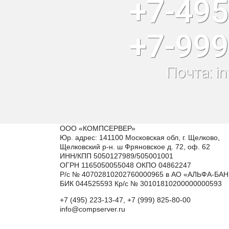
+7-495
+7-999
Почта: i
ООО «КОМПСЕРВЕР»
Юр. адрес: 141100 Московская обл, г. Щелково,
Щелковский р-н. ш Фряновское д. 72, оф. 62
ИНН/КПП 5050127989/505001001
ОГРН 1165050055048 ОКПО 04862247
Р/с № 40702810202760000965 в АО «АЛЬФА-БАН
БИК 044525593 Кр/с № 30101810200000000593
+7 (495) 223-13-47, +7 (999) 825-80-00
info@compserver.ru