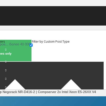
ters
Filter by Custom Post Type
hes only
р Negorack NR-D416-2 | Compserver 2x Intel Xeon E5-26XX V4