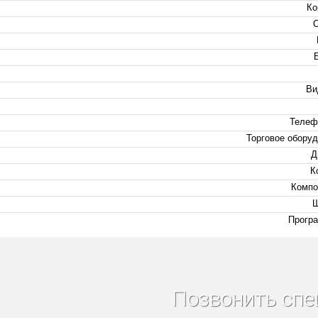
Ко
Ви
Телеф
Торговое оборуд
Д
К
Компо
Ш
Програ
Позвонить спе