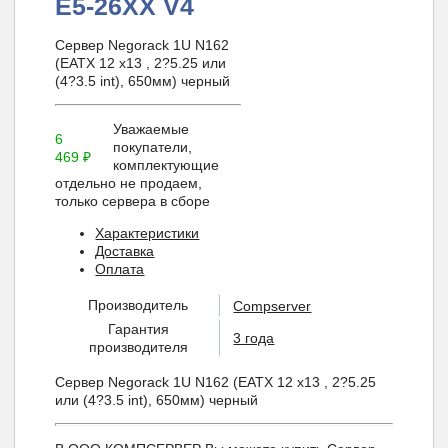
E5-26XX V4
Сервер Negorack 1U N162
(EATX 12 x13 , 2?5.25 или
(4?3.5 int), 650мм) черный
Уважаемые
6
покупатели,
469
₽
комплектующие
отдельно не продаем,
только сервера в сборе
Характеристики
Доставка
Оплата
Производитель
Compserver
Гарантия
3 года
производителя
Сервер Negorack 1U N162 (EATX 12 x13 , 2?5.25
или (4?3.5 int), 650мм) черный