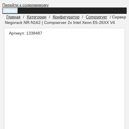
Перейти к содержимому
Меню
/
/
/
/ Сервер
Главная
Категории
Конфигуратор
Compserver
Negorack NR-N162 | Compserver 2x Intel Xeon E5-26XX V4
Артикул:
1338487