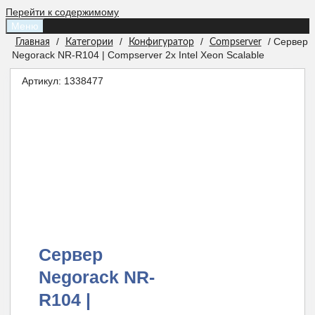
Перейти к содержимому
Меню
/
/
/
/ Сервер
Главная
Категории
Конфигуратор
Compserver
Negorack NR-R104 | Compserver 2x Intel Xeon Scalable
Артикул:
1338477
Сервер
Negorack NR-
R104 |