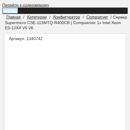
Перейти к содержимому
Меню
/
/
/
/ Сервер
Главная
Категории
Конфигуратор
Compserver
Supermicro CSE-113MTQ-R400CB | Compserver 1x Intel Xeon
E3-12XX V5 V6
Артикул:
1340742