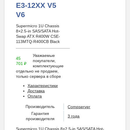
E3-12XX V5
V6
Supermicro 1U Chassis
8×2.5-in SAS/SATA Hot-
Swap ATX R400W CSE-
113MTQ-R400CB Black
Уважаемые
45
покупатели,
701
₽
комплектующие
отдельно не продаем,
только сервера в сборе
Характеристики
Доставка
Оплата
Производитель
Compserver
Гарантия
3 года
производителя
Supermicro 1U Chassis 8×2.5-in SAS/SATA Hot-