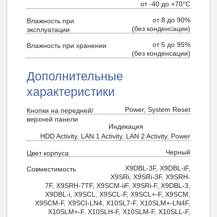
от -40 до +70°С
от 8 до 90%
Влажность при
(без конденсации)
эксплуатации
от 5 до 95%
Влажность при хранении
(без конденсации)
Дополнительные
характеристики
Power, System Reset
Кнопки на передней/
верхней панели
Индикация
HDD Activity, LAN 1 Activity, LAN 2 Activity, Power
Черный
Цвет корпуса
X9DBL-3F, X9DBL-iF,
Совместимость
X9SRi, X9SRi-3F, X9SRH-
7F, X9SRH-7TF, X9SCM-iiF, X9SRi-F, X9DBL-3,
X9DBL-i, X9SCL, X9SCL-F, X9SCL+-F, X9SCM,
X9SCM-F, X9SCI-LN4, X10SL7-F, X10SLM+-LN4F,
X10SLM+-F, X10SLH-F, X10SLM-F, X10SLL-F,